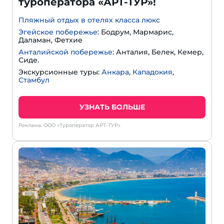
туроператора «АРТ-ТУР»!
Пляжный отдых в отелях класса люкс
Эгейское побережье
: Бодрум, Мармарис,
Даламан, Фетхие
Анталийской побережье
: Анталия, Белек, Кемер,
Сиде.
Экскурсионные туры:
Анкара
,
Кападокия
,
Стамбул
УЗНАТЬ БОЛЬШЕ
Реклама: ООО «Туроператор АРТ-ТУР»