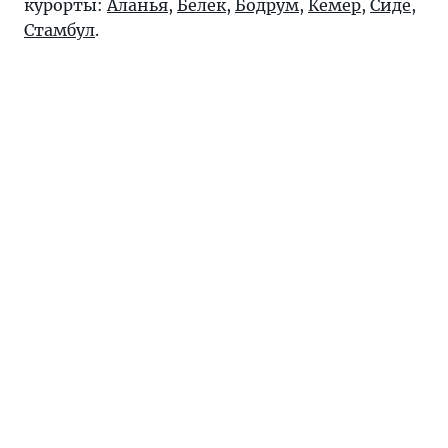
курорты:
Аланья
,
Белек
,
Бодрум
,
Кемер
,
Сиде
,
Стамбул
.