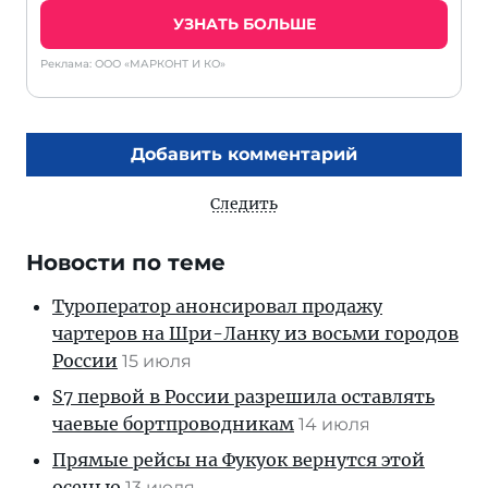
УЗНАТЬ БОЛЬШЕ
Реклама: ООО «МАРКОНТ И КО»
Добавить комментарий
Следить
Новости по теме
Туроператор анонсировал продажу
чартеров на Шри-Ланку из восьми городов
России
15 июля
S7 первой в России разрешила оставлять
чаевые бортпроводникам
14 июля
Прямые рейсы на Фукуок вернутся этой
осенью
13 июля