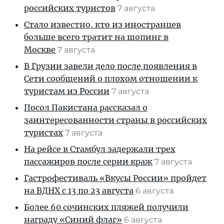
российских туристов
7 августа
Стало известно, кто из иностранцев
больше всего тратит на шопинг в
Москве
7 августа
В Грузии завели дело после появления в
Сети сообщений о плохом отношении к
туристам из России
7 августа
Посол Пакистана рассказал о
заинтересованности страны в российских
туристах
7 августа
На рейсе в Стамбул задержали трех
пассажиров после серии краж
7 августа
Гастрофестиваль «Вкусы России» пройдет
на ВДНХ с 13 по 23 августа
6 августа
Более 60 сочинских пляжей получили
награду «Синий флаг»
6 августа