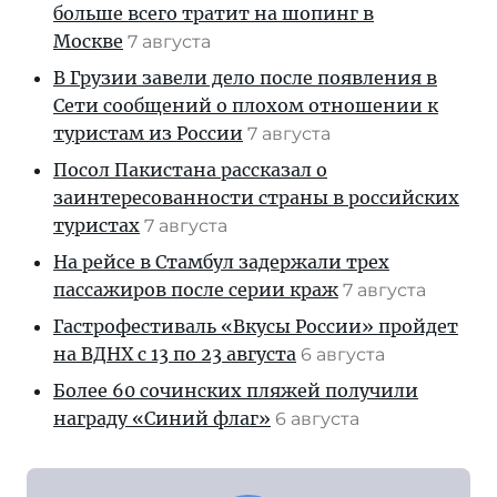
больше всего тратит на шопинг в
Москве
7 августа
В Грузии завели дело после появления в
Сети сообщений о плохом отношении к
туристам из России
7 августа
Посол Пакистана рассказал о
заинтересованности страны в российских
туристах
7 августа
На рейсе в Стамбул задержали трех
пассажиров после серии краж
7 августа
Гастрофестиваль «Вкусы России» пройдет
на ВДНХ с 13 по 23 августа
6 августа
Более 60 сочинских пляжей получили
награду «Синий флаг»
6 августа