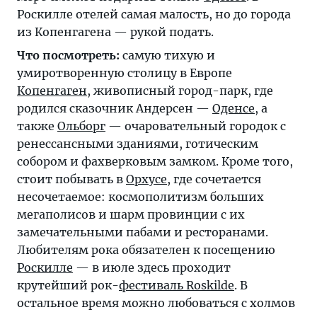
Роскилле отелей самая малость, но до города
из Копенгагена — рукой подать.
Что посмотреть:
самую тихую и
умиротворенную столицу в Европе
Копенгаген
, живописный город-парк, где
родился сказочник Андерсен —
Оденсе
, а
также
Ольборг
— очаровательный городок с
ренессансными зданиями, готическим
собором и фахверковым замком. Кроме того,
стоит побывать в
Орхусе
, где сочетается
несочетаемое: космополитизм больших
мегаполисов и шарм провинции с их
замечательными пабами и ресторанами.
Любителям рока обязателен к посещению
Роскилле
— в июле здесь проходит
крутейший рок-
фестиваль Roskilde
. В
остальное время можно любоваться с холмов