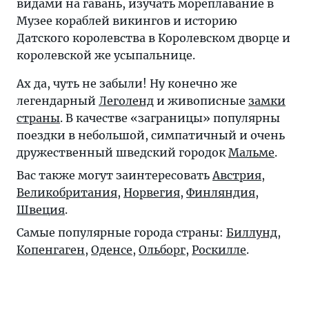
видами на гавань, изучать мореплавание в
Музее кораблей викингов и историю
Датского королевства в Королевском дворце и
королевской же усыпальнице.
Ах да, чуть не забыли! Ну конечно же
легендарный
Леголенд
и живописные
замки
страны
. В качестве «заграницы» популярны
поездки в небольшой, симпатичный и очень
дружественный шведский городок
Мальме
.
Вас также могут заинтересовать
Австрия
,
Великобритания
,
Норвегия
,
Финляндия
,
Швеция
.
Самые популярные города страны:
Биллунд
,
Копенгаген
,
Оденсе
,
Ольборг
,
Роскилле
.