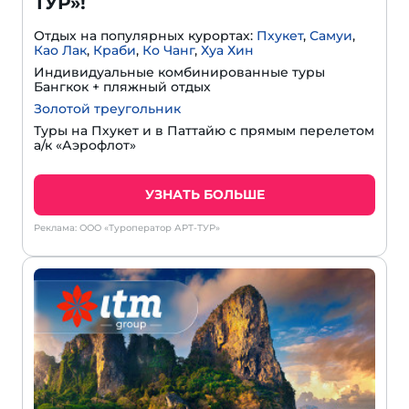
ТУР»!
Отдых на популярных курортах:
Пхукет
,
Самуи
,
Као Лак
,
Краби
,
Ко Чанг
,
Хуа Хин
Индивидуальные комбинированные туры
Бангкок + пляжный отдых
Золотой треугольник
Туры на Пхукет и в Паттайю с прямым перелетом
а/к «Аэрофлот»
УЗНАТЬ БОЛЬШЕ
Реклама: ООО «Туроператор АРТ-ТУР»