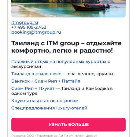
itmgroup.ru
+7 495 109-27-52
booking@itmgroup.ru
Таиланд с ITM group – отдыхайте
комфортно, легко и радостно!
Пляжный отдых на популярных курортах
с
экскурсиями
Таиланд в стиле люкс
— спа, велнес, круизы
Бангкок + Сием Рип + Паттайя
Сием Рип + Пхукет
— Таиланд и Камбоджа в
одном туре
Круизы на яхтах по островам
Спецпредложения luxury-отелей
УЗНАТЬ БОЛЬШЕ
Реклама: ООО «Туроператор Ай Ти эМ групп-Центр»