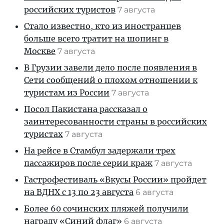
российских туристов
7 августа
Стало известно, кто из иностранцев
больше всего тратит на шопинг в
Москве
7 августа
В Грузии завели дело после появления в
Сети сообщений о плохом отношении к
туристам из России
7 августа
Посол Пакистана рассказал о
заинтересованности страны в российских
туристах
7 августа
На рейсе в Стамбул задержали трех
пассажиров после серии краж
7 августа
Гастрофестиваль «Вкусы России» пройдет
на ВДНХ с 13 по 23 августа
6 августа
Более 60 сочинских пляжей получили
награду «Синий флаг»
6 августа