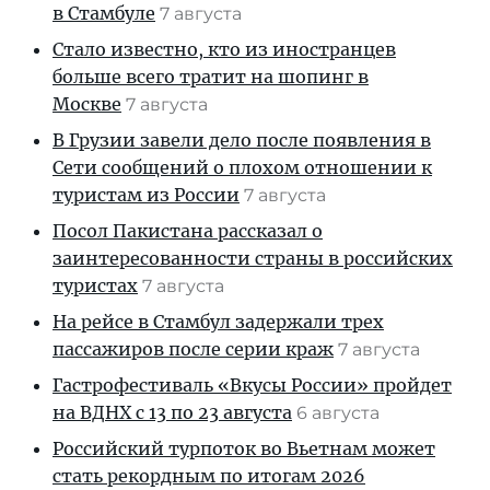
в Стамбуле
7 августа
Стало известно, кто из иностранцев
больше всего тратит на шопинг в
Москве
7 августа
В Грузии завели дело после появления в
Сети сообщений о плохом отношении к
туристам из России
7 августа
Посол Пакистана рассказал о
заинтересованности страны в российских
туристах
7 августа
На рейсе в Стамбул задержали трех
пассажиров после серии краж
7 августа
Гастрофестиваль «Вкусы России» пройдет
на ВДНХ с 13 по 23 августа
6 августа
Российский турпоток во Вьетнам может
стать рекордным по итогам 2026