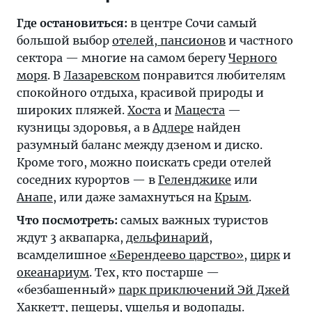
Где остановиться:
в центре Сочи самый
большой выбор
отелей, пансионов
и частного
сектора — многие на самом берегу
Черного
моря
. В
Лазаревском
понравится любителям
спокойного отдыха, красивой природы и
широких пляжей.
Хоста
и
Мацеста
—
кузницы здоровья, а в
Адлере
найден
разумный баланс между дзеном и диско.
Кроме того, можно поискать среди отелей
соседних курортов — в
Геленджике
или
Анапе
, или даже замахнуться на
Крым
.
Что посмотреть:
самых важных туристов
ждут 3 аквапарка,
дельфинарий
,
всамделишное
«Берендеево царство»
,
цирк
и
океанариум
. Тех, кто постарше —
«безбашенный»
парк приключений Эй Джей
Хаккетт
, пещеры, ущелья и водопады.