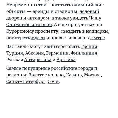
Непременно стоит посетить олимпийские
объекты — аренды и стадионы,
ледовый
дворец
и
автодром
, а также увидеть
Чашу
Олимпийского огня
. А еще прогуляться по
Курортному проспекту
, съездить в нацпарки,
осмотреть
музеи
и провести вечер в
театре
.
Вас также могут заинтересовать
Греция
,
Турция
,
Абхазия
,
Германия
,
Финляндия
,
Русская
Антарктика
и
Арктика
.
Самые популярные российские города и
регионы:
Золотое кольцо
,
Казань
,
Москва
,
Санкт-Петербург
,
Сочи
.