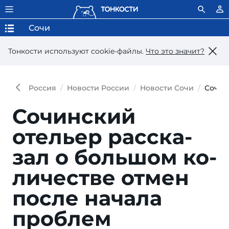
Сочи
Тонкости используют сookie-файлы.
Что это значит?
Россия
Новости России
Новости Сочи
Сочин
Сочинский
отельер рас­ска­
зал о боль­шом ко­
ли­чест­ве от­мен
пос­ле на­ча­ла
проб­лем