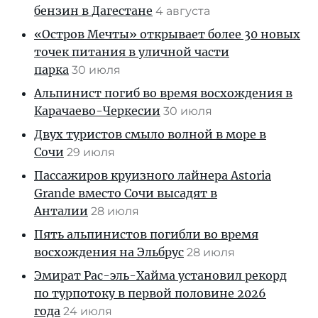
бензин в Дагестане
4 августа
«Остров Мечты» открывает более 30 новых
точек питания в уличной части
парка
30 июля
Альпинист погиб во время восхождения в
Карачаево-Черкесии
30 июля
Двух туристов смыло волной в море в
Сочи
29 июля
Пассажиров круизного лайнера Astoria
Grande вместо Сочи высадят в
Анталии
28 июля
Пять альпинистов погибли во время
восхождения на Эльбрус
28 июля
Эмират Рас-эль-Хайма установил рекорд
по турпотоку в первой половине 2026
года
24 июля