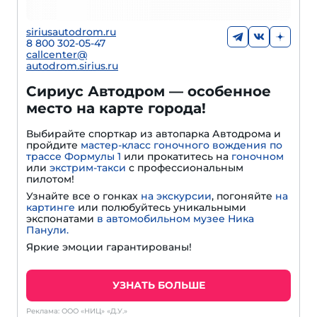
siriusautodrom.ru
8 800 302-05-47
callcenter@
autodrom.sirius.ru
Сириус Автодром — особенное
место на карте города!
Выбирайте спорткар из автопарка Автодрома и
пройдите
мастер-класс гоночного вождения по
трассе Формулы 1
или прокатитесь на
гоночном
или
экстрим-такси
с профессиональным
пилотом!
Узнайте все о гонках
на экскурсии
, погоняйте
на
картинге
или полюбуйтесь уникальными
экспонатами
в автомобильном музее Ника
Панули.
Яркие эмоции гарантированы!
УЗНАТЬ БОЛЬШЕ
Реклама: ООО «НИЦ» «Д.У.»