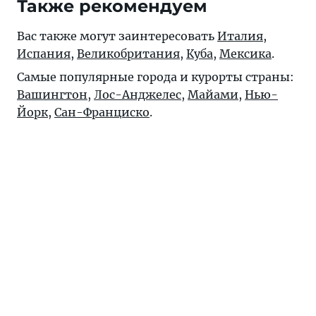
Также рекомендуем
Вас также могут заинтересовать
Италия
,
Испания
,
Великобритания
,
Куба
,
Мексика
.
Самые популярные города и курорты страны:
Вашингтон
,
Лос-Анджелес
,
Майами
,
Нью-
Йорк
,
Сан-Франциско
.