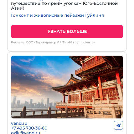
путешествие по ярким уголкам Юго-Восточной
Азии!
Гонконг и живописные пейзажи Гуйлиня
УЗНАТЬ БОЛЬШЕ
Реклама: ООО «Туроператор Ай Ти эМ групп-Центр»
vand.ru
+7 495 780-36-60
ozik@vand.ru