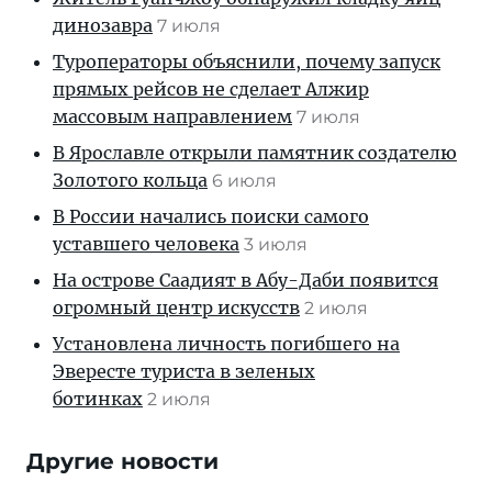
динозавра
7 июля
Туроператоры объяснили, почему запуск
прямых рейсов не сделает Алжир
массовым направлением
7 июля
В Ярославле открыли памятник создателю
Золотого кольца
6 июля
В России начались поиски самого
уставшего человека
3 июля
На острове Саадият в Абу-Даби появится
огромный центр искусств
2 июля
Установлена личность погибшего на
Эвересте туриста в зеленых
ботинках
2 июля
Другие новости