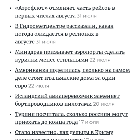
«Аэрофлот» отменяет часть рейсов в
первых числах августа
31 июля
В Гидрометцентре рассказали, какая
погода ожидается в регионах в
августе
31 июля
Минздрав призывает аэропорты сделать
курилки менее стильными
22 июля
Американка поделилась, сколько на самом
деле стоят итальянские дома за один
евро
22 июля
Исландский авиаперевозчик заменяет
бортпроводников пилотами
20 июля
Турция посчитала, сколько россиян могут
приехать до конца года
17 июля
Стало известно, как дельцы в Крыму