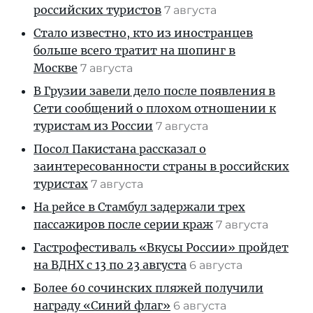
российских туристов
7 августа
Стало известно, кто из иностранцев
больше всего тратит на шопинг в
Москве
7 августа
В Грузии завели дело после появления в
Сети сообщений о плохом отношении к
туристам из России
7 августа
Посол Пакистана рассказал о
заинтересованности страны в российских
туристах
7 августа
На рейсе в Стамбул задержали трех
пассажиров после серии краж
7 августа
Гастрофестиваль «Вкусы России» пройдет
на ВДНХ с 13 по 23 августа
6 августа
Более 60 сочинских пляжей получили
награду «Синий флаг»
6 августа