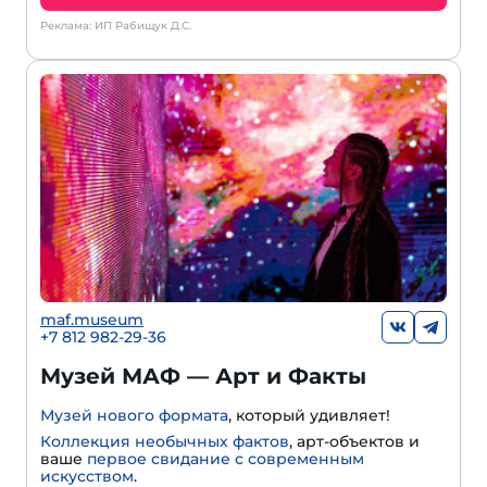
Реклама: ИП Рабищук Д.С.
maf.museum
+7 812 982-29-36
Музей МАФ — Арт и Факты
Музей нового формата
, который удивляет!
Коллекция необычных фактов
, арт-объектов и
ваше
первое свидание с современным
искусством
.