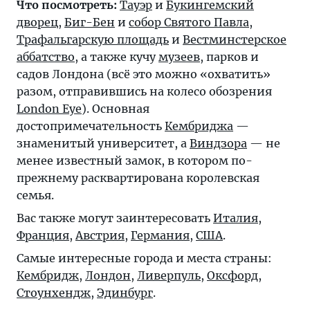
Что посмотреть:
Тауэр
и
Букингемский
дворец
,
Биг-Бен
и
собор Святого Павла
,
Трафальгарскую площадь
и
Вестминстерское
аббатство
, а также кучу
музеев
, парков и
садов Лондона (всё это можно «охватить»
разом, отправившись на колесо обозрения
London Eye
). Основная
достопримечательность
Кембриджа
—
знаменитый университет, а
Виндзора
— не
менее известный замок, в котором по-
прежнему расквартирована королевская
семья.
Вас также могут заинтересовать
Италия
,
Франция
,
Австрия
,
Германия
,
США
.
Самые интересные города и места страны:
Кембридж
,
Лондон
,
Ливерпуль
,
Оксфорд
,
Стоунхендж
,
Эдинбург
.