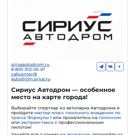
siriusautodrom.ru
8 800 302-05-47
callcenter@
autodrom.sirius.ru
Сириус Автодром — особенное
место на карте города!
Выбирайте спорткар из автопарка Автодрома и
пройдите
мастер-класс гоночного вождения по
трассе Формулы 1
или прокатитесь на
гоночном
или
экстрим-такси
с профессиональным
пилотом!
Узнайте все о гонках
на экскурсии
, погоняйте
на