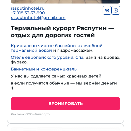
rasputinhotel.ru
+7 918 33-33-990
rasputinhotel@gmail.com
Термальный курорт Распутин —
отдых для дорогих гостей
Кристально чистые бассейны с лечебной
термальной водой
и гидромассажем.
Отель европейского уровня
.
Спа
. Баня на дровах,
фурако.
Банкетный и конференц-залы
.
У нас вы сделаете самых красивых детей,
а если получатся обычные — мы вернём деньги
:)
БРОНИРОВАТЬ
Реклама: ООО «Телепорт»