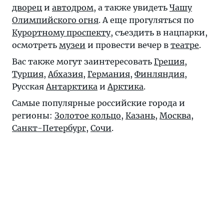
дворец
и
автодром
, а также увидеть
Чашу
Олимпийского огня
. А еще прогуляться по
Курортному проспекту
, съездить в нацпарки,
осмотреть
музеи
и провести вечер в
театре
.
Вас также могут заинтересовать
Греция
,
Турция
,
Абхазия
,
Германия
,
Финляндия
,
Русская
Антарктика
и
Арктика
.
Самые популярные российские города и
регионы:
Золотое кольцо
,
Казань
,
Москва
,
Санкт-Петербург
,
Сочи
.