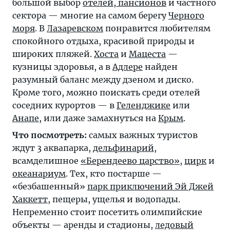
большой выбор
отелей, пансионов
и частного
сектора — многие на самом берегу
Черного
моря
. В
Лазаревском
понравится любителям
спокойного отдыха, красивой природы и
широких пляжей.
Хоста
и
Мацеста
—
кузницы здоровья, а в
Адлере
найден
разумный баланс между дзеном и диско.
Кроме того, можно поискать среди отелей
соседних курортов — в
Геленджике
или
Анапе
, или даже замахнуться на
Крым
.
Что посмотреть:
самых важных туристов
ждут 3 аквапарка,
дельфинарий
,
всамделишное
«Берендеево царство»
,
цирк
и
океанариум
. Тех, кто постарше —
«безбашенный»
парк приключений Эй Джей
Хаккетт
, пещеры, ущелья и водопады.
Непременно стоит посетить олимпийские
объекты — аренды и стадионы,
ледовый