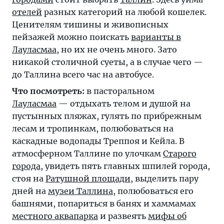
отелей
разных категорий на любой кошелек.
Ценителям тишины и живописных
пейзажей можно поискать
варианты в
Лауласмаа
, но их не очень много. Зато
никакой столичной суеты, а в случае чего —
до Таллина всего час на автобусе.
Что посмотреть:
в пасторальном
Лауласмаа
— отдыхать телом и душой на
пустынных пляжах, гулять по прибрежным
лесам и тропинкам, полюбоваться на
каскадные водопады Треппоя и Кейла. В
атмосферном Таллине по улочкам
Старого
города
, увидеть пять главных шпилей города,
стоя на
Ратушной площади
, выделить пару
дней на
музеи Таллина
, полюбоваться его
башнями, попариться в банях и хаммамах
местного аквапарка
и развеять
мифы об