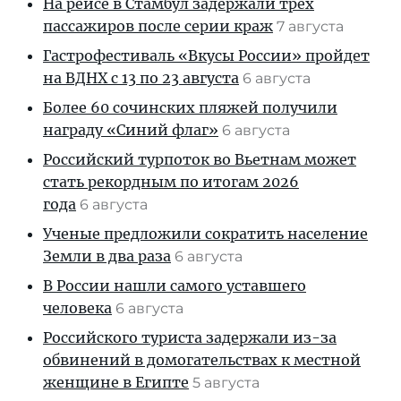
На рейсе в Стамбул задержали трех
пассажиров после серии краж
7 августа
Гастрофестиваль «Вкусы России» пройдет
на ВДНХ с 13 по 23 августа
6 августа
Более 60 сочинских пляжей получили
награду «Синий флаг»
6 августа
Российский турпоток во Вьетнам может
стать рекордным по итогам 2026
года
6 августа
Ученые предложили сократить население
Земли в два раза
6 августа
В России нашли самого уставшего
человека
6 августа
Российского туриста задержали из-за
обвинений в домогательствах к местной
женщине в Египте
5 августа