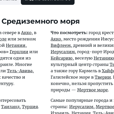
 Средиземного моря
 севере в
Акко
, в
Что посмотреть:
город крес
оде
или зеленом
Акко
, место рождения Иисус
ной
Нетании
,
Вифлеем
, древний и велики
ров»
Герцлии
или
Иерусалим
, город-порт Иро
одятся одни из
Кейсарию
, веселую
Нетанию
раиле. Многие
культурный центр страны
Т
ели
Тель-Авива
,
а также гору Кармель в
Хайф
 качество и
Галилейское море в
Тверии
.
ктуру.
конечно, нельзя пропустить
природы —
Мертвое море
.
нтересовать
Самые популярные города и
,
Таиланд
,
Турция
.
страны:
Иерусалим
,
Мертвое
Израиль
,
Нетания
,
Тель-Ави