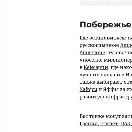
Побережье
Где остановиться:
на
русскоязычном
Ашд
Ашкелоне
, тусовоч
«поселке миллионе
в
Кейсарии
, где нах
лучших пляжей в Из
также выбирают от
Хайфы
и Яффы за их
развитую инфрастру
Вас также могут заи
Греция
,
Египет
,
ОАЭ