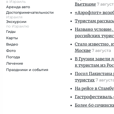
в Израиль
Вьетнаме
7 авгус
Аренда авто
«Аэрофлот» возоб
Достопримеча­тельности
Израиля
Туристам рассказ
Экскурсии
по Израилю
Названо условие,
Гиды
российских тури
Карты
Стало известно, 
Видео
Москве
7 августа
Фото
Погода
В Грузии завели 
Лечение
к туристам из Ро
Праздники и события
Посол Пакистана 
туристах
7 август
На рейсе в Стамб
Гастрофестиваль «
Более 60 сочинск