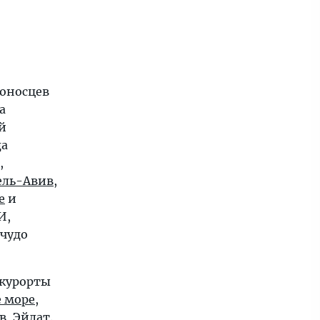
тоносцев
а
й
да
,
ель-Авив
,
е
и
 И,
 чудо
 курорты
 море,
в
,
Эйлат
.