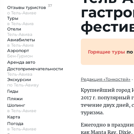
37
гастр
Отзывы
туристов
о Тель-Авиве
Туры
фести
в Тель-Авив
Отели
Тель-Авива
Авиабилеты
в Тель-Авив
Аэропорт
Горящие туры
по
Бен-Гурион
Аренда авто
Достопримеча­тельности
Тель-Авива
Редакция «Тонкостей»
•
Экскурсии
по Тель-Авиву
Крупнейший город И
Гиды
2017 г. популярный 
Пляжи
течение двух дней, 
Шопинг
в Тель-Авиве
туризма.
Карта
Погода
Ежегодно в праздни
в Тель-Авиве
как Manta Ray, Dixie