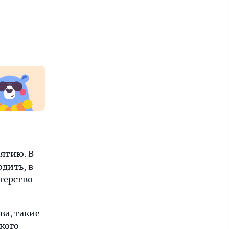
ятию. В
одить, в
стерство
ва, такие
ского