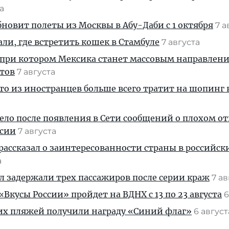
та
новит полеты из Москвы в Абу-Даби с 1 октября
7 а
али, где встретить кошек в Стамбуле
7 августа
 при котором Мексика станет массовым направлен
стов
7 августа
кто из иностранцев больше всего тратит на шопинг 
дело после появления в Сети сообщений о плохом 
ссии
7 августа
рассказал о заинтересованности страны в российск
а
ул задержали трех пассажиров после серии краж
7 а
Вкусы России» пройдет на ВДНХ с 13 по 23 августа
6
их пляжей получили награду «Синий флаг»
6 авгус