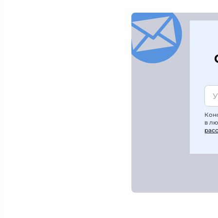
Кон
в л
рас