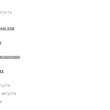
вгуста
ием для
в
отношении
их
вгуста
 августа
та