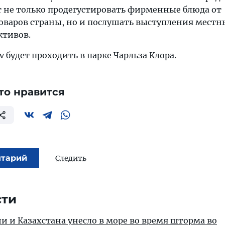
 не только продегустировать фирменные блюда от
варов страны, но и послушать выступления местн
ктивов.
iv будет проходить в парке Чарльза Клора.
то нравится
нтарий
Следить
сти
ии и Казахстана унесло в море во время шторма во