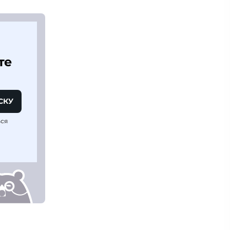
те
СКУ
ься