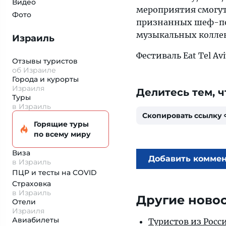
Видео
мероприятия смогут
Фото
признанных шеф-по
музыкальных колле
Израиль
Фестиваль Eat Tel Av
Отзывы туристов
об Израиле
Города и курорты
Израиля
Делитесь тем, ч
Туры
в Израиль
Скопировать ссылку
Горящие туры
по всему миру
Виза
Добавить комме
в Израиль
ПЦР и тесты на COVID
Страховка
в Израиль
Другие ново
Отели
Израиля
Авиабилеты
Туристов из Росс