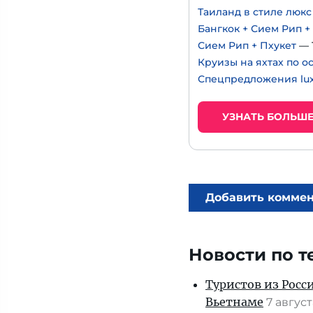
Таиланд в стиле люкс
Бангкок + Сием Рип +
Сием Рип + Пхукет
— 
Круизы на яхтах по о
Спецпредложения lux
УЗНАТЬ БОЛЬШ
Добавить комме
Новости по т
Туристов из Росс
Вьетнаме
7 авгус