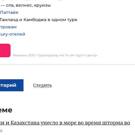
— спа, велнес, круизы
 Паттайя
Таиланд и Камбоджа в одном туре
стровам
ury-отелей
Е
Реклама: ООО «Туроператор Ай Ти эМ групп-Центр»
нтарий
Следить
еме
ии и Казахстана унесло в море во время шторма во
та