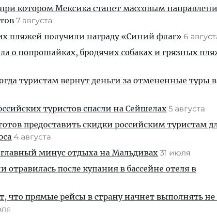
 при котором Мексика станет массовым направлен
стов
7 августа
их пляжей получили награду «Синий флаг»
6 авгус
ала о попрошайках, бродячих собаках и грязных пля
когда туристам вернут деньги за отмененные туры в
ссийских туристов спасли на Сейшелах
5 августа
готов предоставить скидки российским туристам д
оса
4 августа
 главный минус отдыха на Мальдивах
31 июля
и отравилась после купания в бассейне отеля в
, что прямые рейсы в страну начнет выполнять не
юля