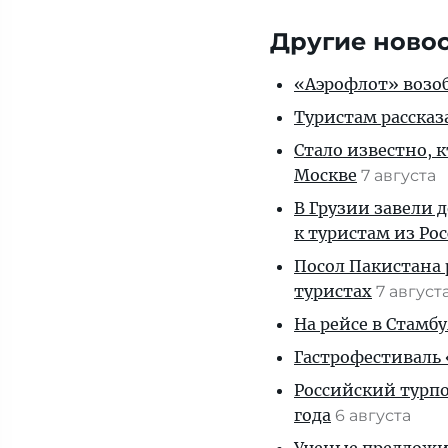
Другие ново
«Аэрофлот» возоб
Туристам рассказ
Стало известно, 
Москве
7 августа
В Грузии завели 
к туристам из Ро
Посол Пакистана 
туристах
7 август
На рейсе в Стамб
Гастрофестиваль «
Российский турпо
года
6 августа