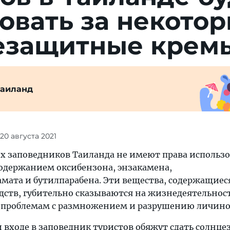
овать за некото
езащитные крем
Таиланд
 20 августа 2021
их заповедников Таиланда не имеют права использ
содержанием оксибензона, энзакамена,
ата и бутилпарабена. Эти вещества, содержащиес
едств, губительно сказываются на жизнедеятельнос
к проблемам с размножением и разрушению личино
и входе в заповедник туристов обяжут сдать солнц