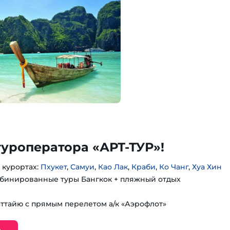
туроператора «АРТ-ТУР»!
 курортах:
Пхукет
,
Самуи
,
Као Лак
,
Краби
,
Ко Чанг
,
Хуа Хин
бинированные туры Бангкок + пляжный отдых
аттайю с прямым перелетом а/к «Аэрофлот»