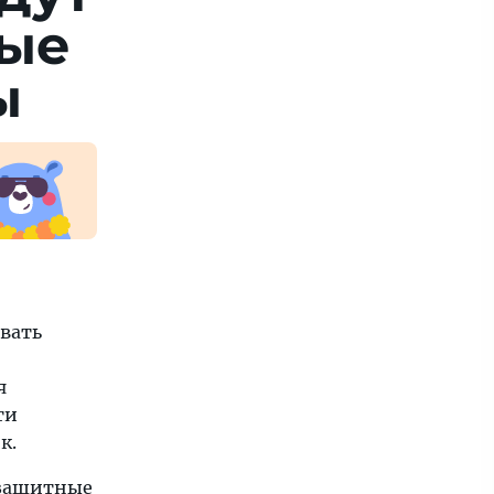
рые
ы
овать
я
ти
к.
езащитные