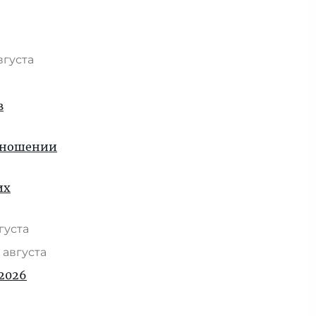
вгуста
в
отношении
их
вгуста
 августа
2026