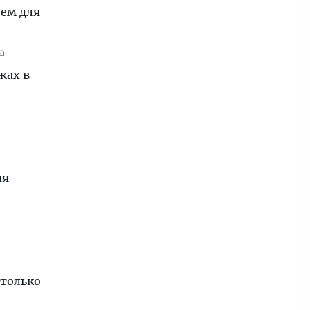
ием для
та
жах в
ля
 только