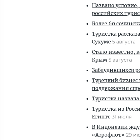
Названо условие,
российских тури
Более 60 сочинск
Туристка рассказ
Сухуме
5 августа
Стало известно, 
Крым
5 августа
Заблудившихся ро
Турецкий бизнес 
поддержания спр
Туристка назвала
Туристка из Росси
Египте
31 июля
В Индонезии ждут
«Аэрофлот»
29 и