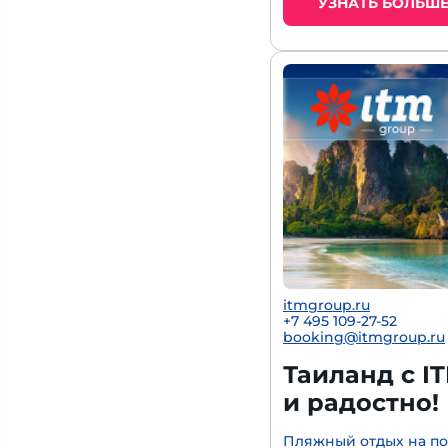
УЗНАТЬ БОЛЬШ
itmgroup.ru
+7 495 109-27-52
booking@itmgroup.ru
Таиланд с I
и радостно!
Пляжный отдых на по