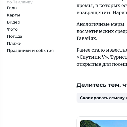
по Таиланду
кремы, в которых е
Гиды
возвращении. Наруш
Карты
Видео
Аналогичные меры,
Фото
косметических сред
Погода
Гавайях.
Пляжи
Ранее стало известн
Праздники и события
«Спутник V». Турис
открытые для посещ
Делитесь тем, ч
Скопировать ссылку