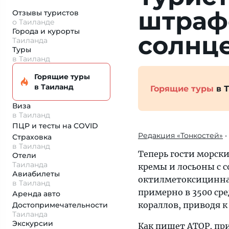
штраф
Отзывы туристов
о Таиланде
Города и курорты
солнц
Таиланда
Туры
в Таиланд
Горящие туры
в Таиланд
Горящие туры
в 
Виза
в Таиланд
ПЦР и тесты на COVID
Редакция «Тонкостей»
•
Страховка
в Таиланд
Теперь гости морск
Отели
Таиланда
кремы и лосьоны с 
Авиабилеты
октилметоксициннам
в Таиланд
примерно в 3500 ср
Аренда авто
кораллов, приводя 
Достопримеча­тельности
Таиланда
Экскурсии
Как пишет АТОР, пр