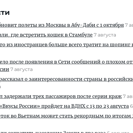
сти
новит полеты из Москвы в Абу-Даби с 1 октября
7 а
али, где встретить кошек в Стамбуле
7 августа
кто из иностранцев больше всего тратит на шопинг 
дело после появления в Сети сообщений о плохом 
ссии
7 августа
рассказал о заинтересованности страны в российск
а
ул задержали трех пассажиров после серии краж
7 а
Вкусы России» пройдет на ВДНХ с 13 по 23 августа
6
ток во Вьетнам может стать рекордным по итогам 