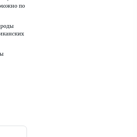
 можно по
ироды
риканских
ны