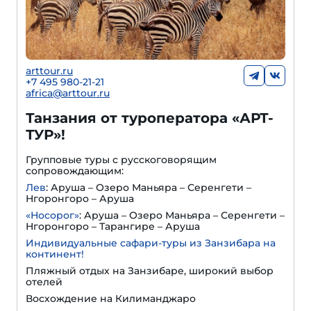
arttour.ru
+
7 495 980-21-21
africa@arttour.ru
Танзания от туроператора «АРТ-
ТУР»!
Групповые туры с русскоговорящим
сопровождающим:
Лев
: Аруша – Озеро Маньяра – Серенгети –
Нгоронгоро – Аруша
«Носорог»
: Аруша – Озеро Маньяра – Серенгети –
Нгоронгоро – Тарангире – Аруша
Индивидуальные сафари-туры из Занзибара на
континент!
Пляжный отдых на Занзибаре, широкий выбор
отелей
Восхождение на Килиманджаро