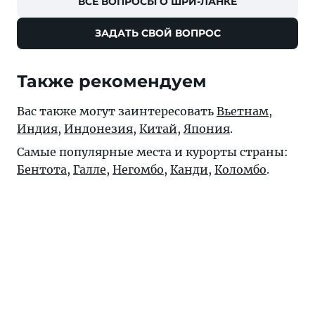
ВСЕ ВОПРОСЫ О ШРИ-ЛАНКЕ
ЗАДАТЬ СВОЙ ВОПРОС
Также рекомендуем
Вас также могут заинтересовать
Вьетнам
,
Индия
,
Индонезия
,
Китай
,
Япония
.
Самые популярные места и курорты страны:
Бентота
,
Галле
,
Негомбо
,
Канди
,
Коломбо
.