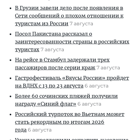
В Грузии завели дело после появления в
Сети сообщений о плохом отношении к
туристам из России
7 августа
Посол Пакистана рассказал о
заинтересованности страны в российских
туристах
7 августа
На рейсе в Стамбул задержали трех
пассажиров после серии краж
7 августа
Гастрофестиваль «Вкусы России» пройдет
на ВДНХ с 13 по 23 августа
6 августа
Более 60 сочинских пляжей получили
награду «Синий флаг»
6 августа
Российский турпоток во Вьетнам может
стать рекордным по итогам 2026
года
6 августа