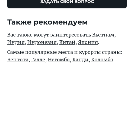
ЗАДАТЬ СВОЙ ВОПРОС
Также рекомендуем
Вас также могут заинтересовать
Вьетнам
,
Индия
,
Индонезия
,
Китай
,
Япония
.
Самые популярные места и курорты страны:
Бентота
,
Галле
,
Негомбо
,
Канди
,
Коломбо
.