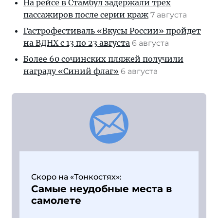
На рейсе в Стамбул задержали трех
пассажиров после серии краж
7 августа
Гастрофестиваль «Вкусы России» пройдет
на ВДНХ с 13 по 23 августа
6 августа
Более 60 сочинских пляжей получили
награду «Синий флаг»
6 августа
Скоро на «Тонкостях»:
Самые неудобные места в
самолете