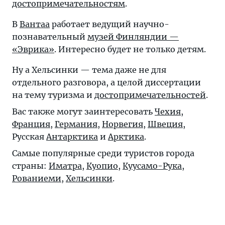
достопримечательностям
.
В
Вантаа
работает ведущий научно-
познавательный
музей Финляндии —
«Эврика»
. Интересно будет не только детям.
Ну а Хельсинки — тема даже не для
отдельного разговора, а целой диссертации
на тему туризма и
достопримечательностей
.
Вас также могут заинтересовать
Чехия
,
Франция
,
Германия
,
Норвегия
,
Швеция
,
Русская
Антарктика
и
Арктика
.
Самые популярные среди туристов города
страны:
Иматра
,
Куопио
,
Куусамо-Рука
,
Рованиеми
,
Хельсинки
.