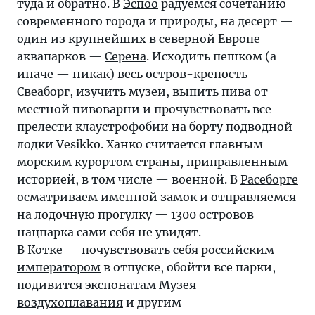
туда и обратно. В
Эспоо
радуемся сочетанию
современного города и природы, на десерт —
один из крупнейших в северной Европе
аквапарков —
Серена
. Исходить пешком (а
иначе — никак) весь остров-крепость
Свеаборг, изучить музеи, выпить пива от
местной пивоварни и прочувствовать все
прелести клаустрофобии на борту подводной
лодки Vesikko. Ханко считается главным
морским курортом страны, приправленным
историей, в том числе — военной. В
Расеборге
осматриваем именной замок и отправляемся
на лодочную прогулку — 1300 островов
нацпарка сами себя не увидят.
В Котке — почувствовать себя
российским
императором
в отпуске, обойти все парки,
подивится экспонатам
Музея
воздухоплавания
и другим