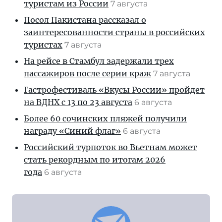
туристам из России
7 августа
Посол Пакистана рассказал о
заинтересованности страны в российских
туристах
7 августа
На рейсе в Стамбул задержали трех
пассажиров после серии краж
7 августа
Гастрофестиваль «Вкусы России» пройдет
на ВДНХ с 13 по 23 августа
6 августа
Более 60 сочинских пляжей получили
награду «Синий флаг»
6 августа
Российский турпоток во Вьетнам может
стать рекордным по итогам 2026
года
6 августа