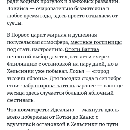
ради водных прогулок и замковых развалин.
Ловийса — очаровательно безмятежна в
любое время года, здесь просто
отдыхаем от
суеты
.
В Порвоо царит мирная и душевная
полусельская атмосфера,
местные гостиницы
под стать настроению.
Отели Вантаа
неплохой выбор для тех, кто летит через
Финляндию с остановкой на пару дней, но в
Хельсинки уже побывал. Лохья — «город
тысячи яблонь». Для поездки сюда в сентябре
стоит
забронировать отель
заранее — в конце
месяца здесь случается большой яблочный
фестиваль.
Что посмотреть:
Идеально — махнуть вдоль
всего побережья от
Котки
до
Ханко
с
вдумчивой остановкой в Хельсинки по пути