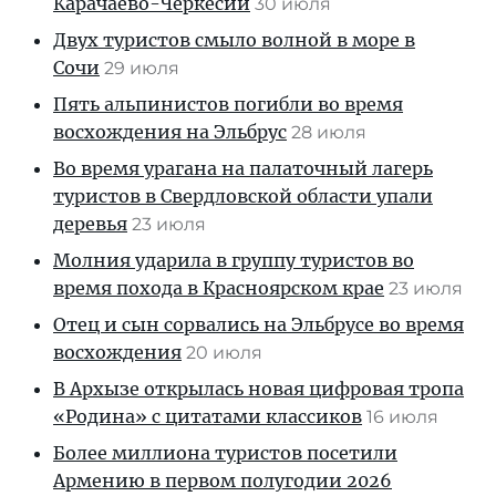
Карачаево-Черкесии
30 июля
Двух туристов смыло волной в море в
Сочи
29 июля
Пять альпинистов погибли во время
восхождения на Эльбрус
28 июля
Во время урагана на палаточный лагерь
туристов в Свердловской области упали
деревья
23 июля
Молния ударила в группу туристов во
время похода в Красноярском крае
23 июля
Отец и сын сорвались на Эльбрусе во время
восхождения
20 июля
В Архызе открылась новая цифровая тропа
«Родина» с цитатами классиков
16 июля
Более миллиона туристов посетили
Армению в первом полугодии 2026