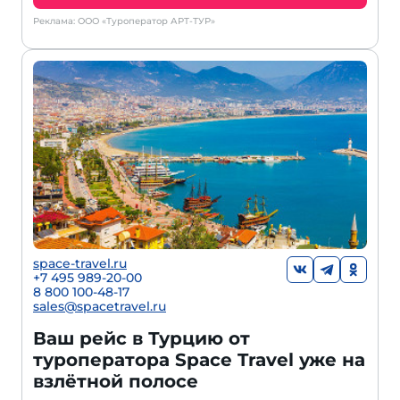
Реклама: ООО «Туроператор АРТ-ТУР»
space-travel.ru
+7 495 989-20-00
8 800 100-48-17
sales@spacetravel.ru
Ваш рейс в Турцию от
туроператора Space Travel уже на
взлётной полосе