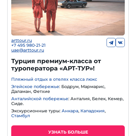
arttour.ru
+
7 495 980-21-21
uae@arttour.ru
Турция премиум-класса от
туроператора «АРТ-ТУР»!
Пляжный отдых в отелях класса люкс
Эгейское побережье
: Бодрум, Мармарис,
Даламан, Фетхие
Анталийской побережье
: Анталия, Белек, Кемер,
Сиде.
Экскурсионные туры:
Анкара
,
Кападокия
,
Стамбул
УЗНАТЬ БОЛЬШЕ