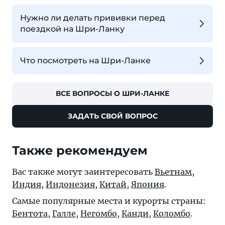
Нужно ли делать прививки перед
поездкой на Шри-Ланку
Что посмотреть на Шри-Ланке
ВСЕ ВОПРОСЫ О ШРИ-ЛАНКЕ
ЗАДАТЬ СВОЙ ВОПРОС
Также рекомендуем
Вас также могут заинтересовать
Вьетнам
,
Индия
,
Индонезия
,
Китай
,
Япония
.
Самые популярные места и курорты страны:
Бентота
,
Галле
,
Негомбо
,
Канди
,
Коломбо
.