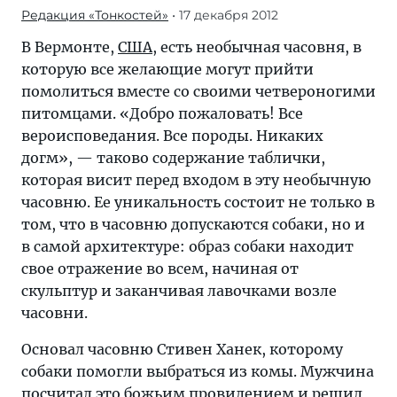
Редакция «Тонкостей»
• 17 декабря 2012
В Вермонте,
США
, есть необычная часовня, в
которую все желающие могут прийти
помолиться вместе со своими четвероногими
питомцами. «Добро пожаловать! Все
вероисповедания. Все породы. Никаких
догм», — таково содержание таблички,
которая висит перед входом в эту необычную
часовню. Ее уникальность состоит не только в
том, что в часовню допускаются собаки, но и
в самой архитектуре: образ собаки находит
свое отражение во всем, начиная от
скульптур и заканчивая лавочками возле
часовни.
Основал часовню Стивен Ханек, которому
собаки помогли выбраться из комы. Мужчина
посчитал это божьим провидением и решил