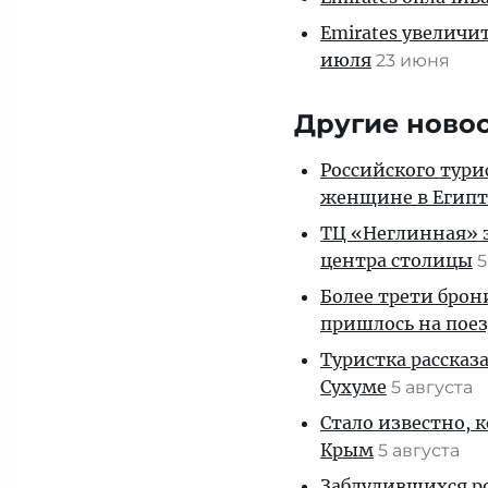
Emirates увеличи
июля
23 июня
Другие ново
Российского тури
женщине в Египт
ТЦ «Неглинная» з
центра столицы
5
Более трети брон
пришлось на пое
Туристка рассказ
Сухуме
5 августа
Стало известно, 
Крым
5 августа
Заблудившихся ро