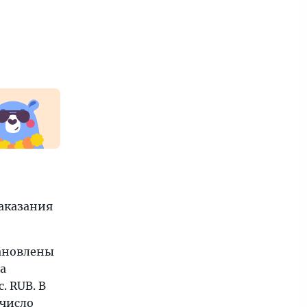
аказания
тановлены
за
. RUB. В
 число