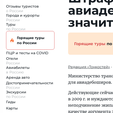
авиад
Отзывы туристов
о России
Города и курорты
значит
России
Туры
по России
Горящие туры
по России
Горящие туры
по
ПЦР и тесты на COVID
Отели
России
Редакция «Тонкостей»
•
Авиабилеты
в Россию
Министерство транс
Аренда авто
для авиадебоширов.
Достопримеча­тельности
России
Экскурсии
Действующие сейчас
по России
в 2009 г. и нуждаютс
Гиды
неподчинение экипаж
Карты
качестве аргумента