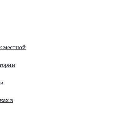
 к местной
стории
ии
жах в