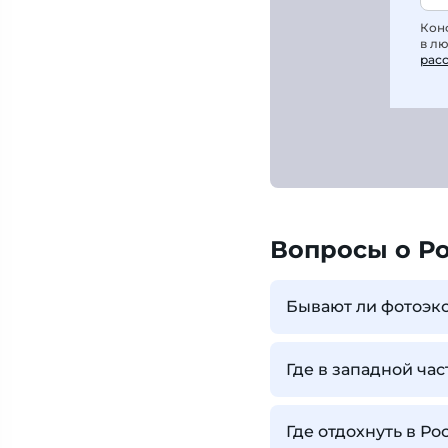
Кон
в л
рас
Вопросы о Р
Бывают ли фотоэк
Где в западной ча
Где отдохнуть в Ро