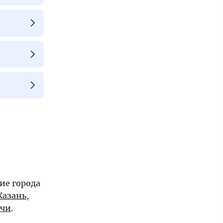
ие города
Казань
,
очи
.