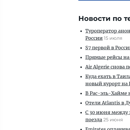
Новости по т
Туроператор анон
России
15 июля
S7 первой в Росс
Прямые рейсы на 
Air Algerie снова
Куда ехать в Таи
новый курорт на 
В Рас-эль-Хайме
Отели Atlantis в
С 30 июня между
поезда
25 июня
Emirates оплачив