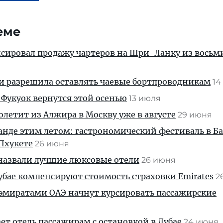
еме
сировал продажу чартеров на Шри-Ланку из восьм
ии разрешила оставлять чаевые бортпроводникам
14
Фукуок вернутся этой осенью
13 июля
 полетит из Алжира в Москву уже в августе
29 июня
ланде этим летом: гастрономический фестиваль в Б
Пхукете
26 июня
 назвали лучшие люксовые отели
26 июня
 Дубае компенсируют стоимость страховки Emirates
2
 эмиратами ОАЭ начнут курсировать пассажирские
ает отель пассажирам с остановкой в Дубае
24 июня