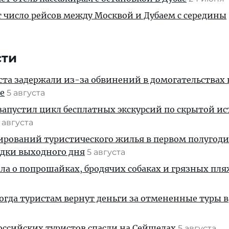
т число рейсов между Москвой и Дубаем с середины
сти
ста задержали из-за обвинений в домогательствах
е
5 августа
апустил цикл бесплатных экскурсий по скрытой и
 августа
ирований туристического жилья в первом полугод
здки выходного дня
5 августа
ала о попрошайках, бродячих собаках и грязных пля
когда туристам вернут деньги за отмененные туры в
ссийских туристов спасли на Сейшелах
5 августа