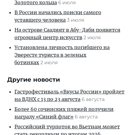
Золотого кольца
6 июля
В России начались поиски самого
уставшего человека
3 июля
На острове Саадият в Абу-Даби появится
огромный центр искусств
2 июля
Установлена личность погибшего на
Эвересте туриста в зеленых
ботинках
2 июля
Другие новости
Гастрофестиваль «Вкусы России» пройдет
на ВДНХ с 13 по 23 августа
6 августа
Более 60 сочинских пляжей получили
награду «Синий флаг»
6 августа
Российский турпоток во Вьетнам может
стать рекордным по итогам 2026