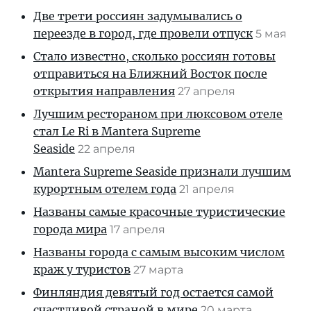
Две трети россиян задумывались о
переезде в город, где провели отпуск
5 мая
Стало известно, сколько россиян готовы
отправиться на Ближний Восток после
открытия направления
27 апреля
Лучшим рестораном при люксовом отеле
стал Le Ri в Mantera Supreme
Seaside
22 апреля
Mantera Supreme Seaside признали лучшим
курортным отелем года
21 апреля
Названы самые красочные туристические
города мира
17 апреля
Названы города с самым высоким числом
краж у туристов
27 марта
Финляндия девятый год остается самой
счастливой страной в мире
20 марта