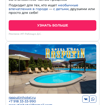
Подходит для тех, кто ищет
необычные
впечатления в городе
—
с детьми
, друзьями или
просто для себя!
УЗНАТЬ БОЛЬШЕ
Реклама: ИП Рабищук Д.С.
rasputinhotel.ru
+7 918 33-33-990
rasputinhotel@gmail.com