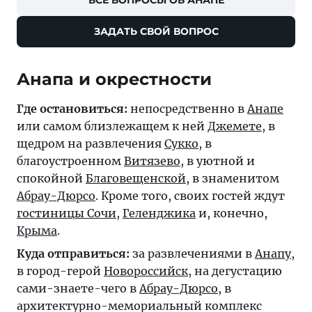
ВСЕ ВОПРОСЫ ОБ АНАПЕ
ЗАДАТЬ СВОЙ ВОПРОС
Анапа и окрестности
Где остановиться:
непосредственно в
Анапе
или самом близлежащем к ней
Джемете
, в
щедром на развлечения
Сукко
, в
благоустроенном
Витязево
, в уютной и
спокойной
Благовещенской
, в знаменитом
Абрау-Дюрсо
. Кроме того, своих гостей ждут
гостиницы Сочи
,
Геленджика
и, конечно,
Крыма
.
Куда отправиться:
за развлечениями в
Анапу
,
в город-герой
Новороссийск
, на дегустацию
сами-знаете-чего в
Абрау-Дюрсо
, в
архитектурно-мемориальный комплекс