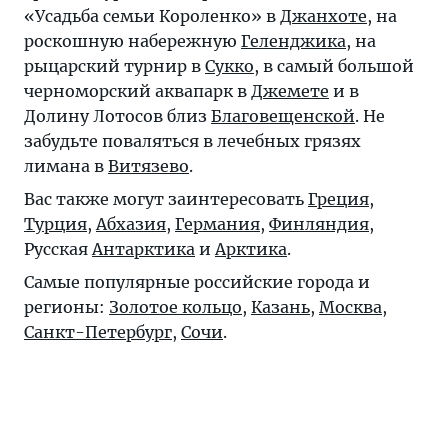
«Усадьба семьи Короленко» в
Джанхоте
, на
роскошную набережную
Геленджика
, на
рыцарский турнир в
Сукко
, в самый большой
черноморский аквапарк в
Джемете
и в
Долину Лотосов близ
Благовещенской
. Не
забудьте поваляться в лечебных грязях
лимана в
Витязево
.
Вас также могут заинтересовать
Греция
,
Турция
,
Абхазия
,
Германия
,
Финляндия
,
Русская
Антарктика
и
Арктика
.
Самые популярные российские города и
регионы:
Золотое кольцо
,
Казань
,
Москва
,
Санкт-Петербург
,
Сочи
.