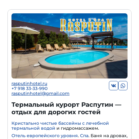
rasputinhotel.ru
+7 918 33-33-990
rasputinhotel@gmail.com
Термальный курорт Распутин —
отдых для дорогих гостей
Кристально чистые бассейны с лечебной
термальной водой
и гидромассажем.
Отель европейского уровня
.
Спа
. Баня на дровах,