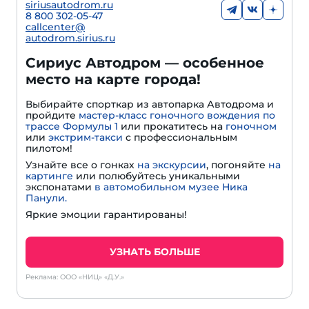
siriusautodrom.ru
8 800 302-05-47
callcenter@
autodrom.sirius.ru
Сириус Автодром — особенное
место на карте города!
Выбирайте спорткар из автопарка Автодрома и
пройдите
мастер-класс гоночного вождения по
трассе Формулы 1
или прокатитесь на
гоночном
или
экстрим-такси
с профессиональным
пилотом!
Узнайте все о гонках
на экскурсии
, погоняйте
на
картинге
или полюбуйтесь уникальными
экспонатами
в автомобильном музее Ника
Панули.
Яркие эмоции гарантированы!
УЗНАТЬ БОЛЬШЕ
Реклама: ООО «НИЦ» «Д.У.»