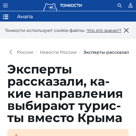
Анапа
Тонкости используют сookie-файлы.
Что это значит?
Россия
Новости России
Эксперты рассказали,
Эксперты
рассказали, ка­
кие на­прав­ле­ния
вы­би­ра­ют ту­рис­
ты вмес­то Крыма