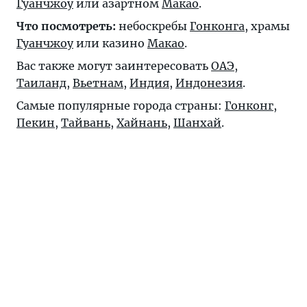
Гуанчжоу
или азартном
Макао
.
Что посмотреть:
небоскребы
Гонконга
, храмы
Гуанчжоу
или казино
Макао
.
Вас также могут заинтересовать
ОАЭ
,
Таиланд
,
Вьетнам
,
Индия
,
Индонезия
.
Самые популярные города страны:
Гонконг
,
Пекин
,
Тайвань
,
Хайнань
,
Шанхай
.