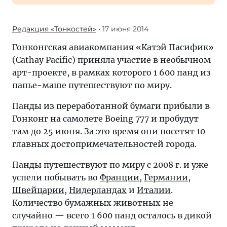
Редакция «Тонкостей»
• 17 июня 2014
Гонконгская авиакомпания «Катэй Пасифик»
(Cathay Pacific) приняла участие в необычном
арт-проекте, в рамках которого 1 600 панд из
папье-маше путешествуют по миру.
Панды из переработанной бумаги прибыли в
Гонконг на самолете Boeing 777 и пробудут
там до 25 июня. За это время они посетят 10
главных достопримечательностей города.
Панды путешествуют по миру с 2008 г. и уже
успели побывать во
Франции
,
Германии
,
Швейцарии
,
Нидерландах
и
Италии
.
Количество бумажных животных не
случайно — всего 1 600 панд осталось в дикой