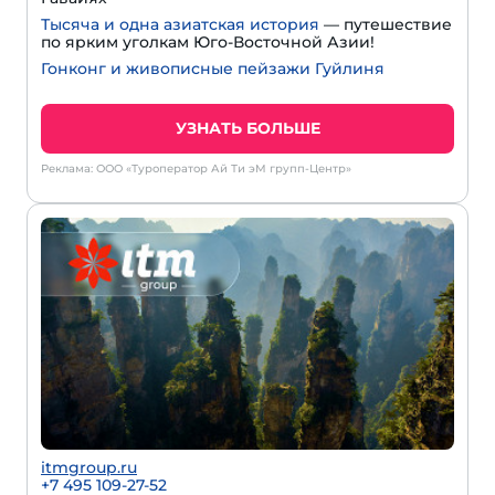
Тысяча и одна азиатская история
— путешествие
по ярким уголкам Юго-Восточной Азии!
Гонконг и живописные пейзажи Гуйлиня
УЗНАТЬ БОЛЬШЕ
Реклама: ООО «Туроператор Ай Ти эМ групп-Центр»
itmgroup.ru
+7 495 109-27-52