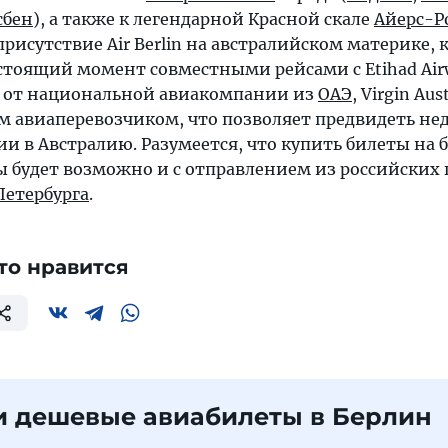
сбен
), а также к легендарной Красной скале
Айерс-Р
рисутствие Air Berlin на австралийском материке, 
стоящий момент совместными рейсами с Etihad Airw
е от национальной авиакомпании из
ОАЭ
, Virgin Aus
 авиаперевозчиком, что позволяет предвидеть не
и в Австралию. Разумеется, что купить билеты на 
ы будет возможно и с отправлением из российских
Петербурга
.
то нравится
и дешевые авиабилеты в Берлин