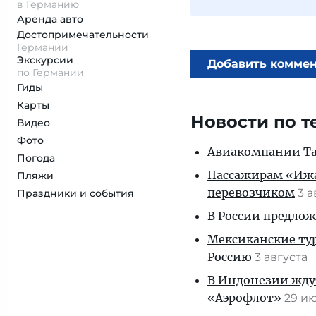
в Германию
Аренда авто
Достопримеча­тельности
Германии
Экскурсии
Добавить комме
по Германии
Гиды
Карты
Новости по т
Видео
Фото
Авиакомпании Таи
Погода
Пассажирам «Ижав
Пляжи
перевозчиком
3 
Праздники и события
В России предло
Мексиканские тур
Россию
3 августа
В Индонезии ждут
«Аэрофлот»
29 и