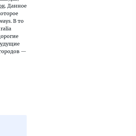
ок
. Данное
которое
ays. В то
tralia
дорогие
будущие
 городов —