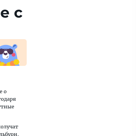
е с
е о
годаря
утные
получат
льбурн
,