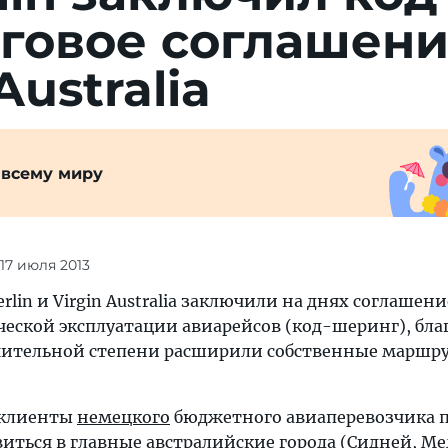
говое соглашени
Australia
 всему миру
 17 июля 2013
lin и Virgin Australia заключили на днях соглашени
еской эксплуатации авиарейсов (код-шеринг), бла
ачительной степени расширили собственные маршр
, клиенты
немецкого
бюджетного авиаперевозчика 
иться в главные
австралийские
города (
Сидней
,
Ме