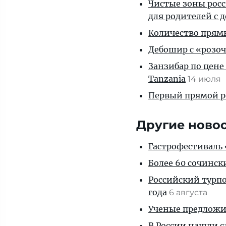
Чистые зоны росс
для родителей с 
Количество прям
Дебошир с «розоч
Занзибар по цене
Tanzania
14 июля
Первый прямой р
Другие ново
Гастрофестиваль «
Более 60 сочинск
Российский турпо
года
6 августа
Ученые предложил
В России нашли с