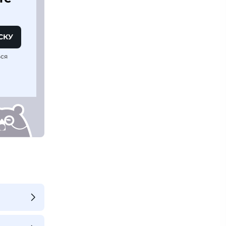
СКУ
ься