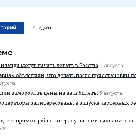
нтарий
Следить
еме
ланда могут начать летать в Россию
4 августа
иа» объяснили, что делать после приостановки п
августа
жили заморозить цены на авиабилеты
3 августа
операторы заинтересованы в запуске чартерных ре
, что прямые рейсы в страну начнет выполнять не
юля