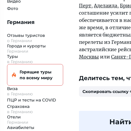
Видео
Перт
,
Аделаида
,
Бри
Фото
соглашение усилит п
обеспечивается в на
Германия
же время, в отличи
является бюджетным
Отзывы туристов
о Германии
перелеты из Германи
Города и курорты
австралийские рейс
Германии
Туры
Москвы
или
Санкт-
в Германию
Горящие туры
Делитесь тем, ч
по всему миру
Виза
Скопировать ссылку
в Германию
ПЦР и тесты на COVID
Страховка
в Германию
Отели
Найт
Германии
Авиабилеты