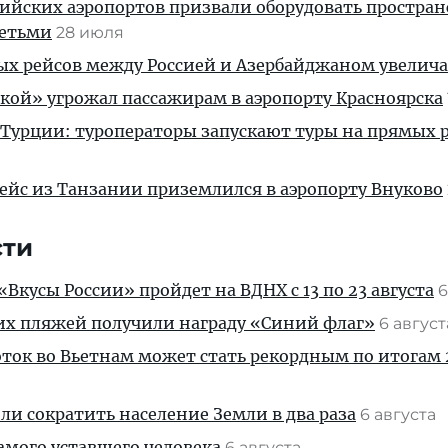
ийских аэропортов призвали оборудовать простра
детьми
28 июля
ых рейсов между Россией и Азербайджаном увелич
кой» угрожал пассажирам в аэропорту Красноярска
 Турции: туроператоры запускают туры на прямых р
ейс из Танзании приземлился в аэропорту Внуково
сти
Вкусы России» пройдет на ВДНХ с 13 по 23 августа
6
их пляжей получили награду «Синий флаг»
6 авгус
ток во Вьетнам может стать рекордным по итогам 
и сократить население Земли в два раза
6 августа
амого уставшего человека
6 августа