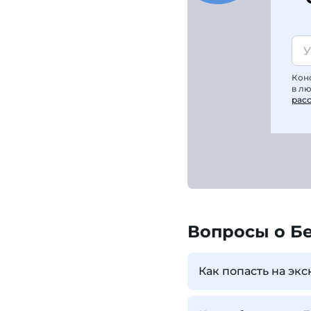
Кон
в л
рас
Вопросы о Б
Как попасть на экс