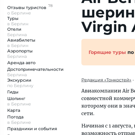
78
шерин
Отзывы
туристов
о Берлине
Туры
Virgin 
в Берлин
Отели
Берлина
Авиабилеты
в Берлин
Аэропорты
Горящие туры
по
Берлина
Аренда авто
Достопримеча­тельности
Берлина
Редакция «Тонкостей»
•
Экскурсии
по Берлину
Авиакомпании Air Ber
Гиды
совместной коммерч
Шопинг
в Берлине
которому они в зн
Карта
сети.
Погода
в Берлине
Начиная с 1 августа
Праздники и события
возможность отправ