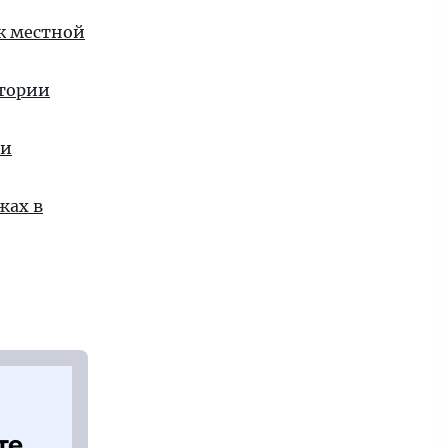
 к местной
стории
ии
жах в
те