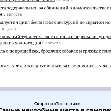
ста задержали из-за обвинений в домогательствах
е
5 августа
апустил цикл бесплатных экскурсий по скрытой и
 августа
ирований туристического жилья в первом полугод
здки выходного дня
5 августа
ала о попрошайках, бродячих собаках и грязных пля
когда туристам вернут деньги за отмененные туры в
Скоро на «Тонкостях»:
Самые неудобные места в самоле