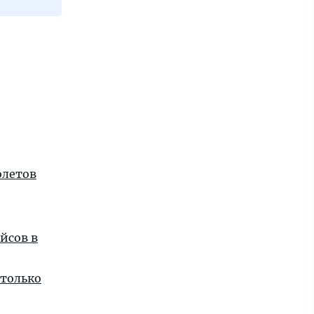
олетов
йсов в
 только