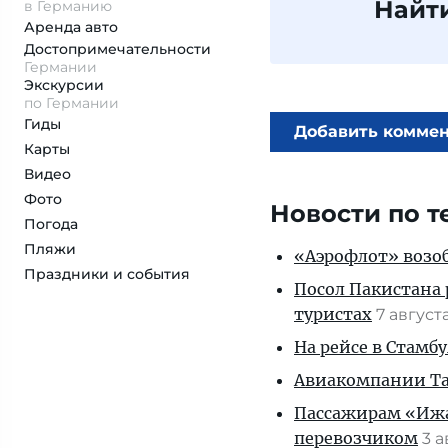
Найт
в Германию
Аренда авто
Достопримеча­тельности
Германии
Экскурсии
по Германии
Гиды
Добавить комме
Карты
Видео
Фото
Новости по т
Погода
Пляжи
«Аэрофлот» возоб
Праздники и события
Посол Пакистана 
туристах
7 август
На рейсе в Стамб
Авиакомпании Таи
Пассажирам «Ижав
перевозчиком
3 