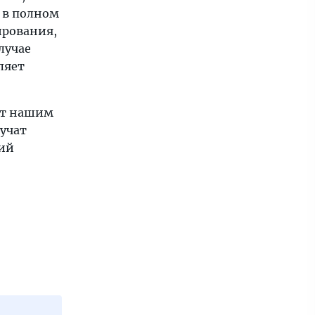
 в полном
ирования,
случае
ляет
ет нашим
лучат
ий