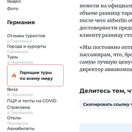
Видео
нежели на официаль
Фото
объеме разницу тар
после чего airberlin
Германия
достоверности пред
клиенту разницу ст
Отзывы туристов
о Германии
Города и курорты
«Мы постоянно опти
Германии
пассажирам, что, бро
Туры
самую лучшую цену
в Германию
директор авиакомпа
Горящие туры
по всему миру
Виза
Делитесь тем, ч
в Германию
ПЦР и тесты на COVID
Скопировать ссылку
Страховка
в Германию
Отели
Германии
Авиабилеты