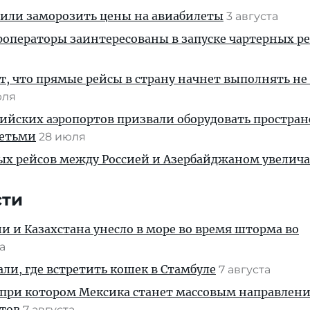
жили заморозить цены на авиабилеты
3 августа
операторы заинтересованы в запуске чартерных ре
, что прямые рейсы в страну начнет выполнять не
юля
ийских аэропортов призвали оборудовать простра
детьми
28 июля
ых рейсов между Россией и Азербайджаном увелич
сти
ии и Казахстана унесло в море во время шторма во
та
али, где встретить кошек в Стамбуле
7 августа
 при котором Мексика станет массовым направлен
стов
7 августа