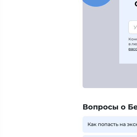
Кон
в л
рас
Вопросы о Б
Как попасть на экс