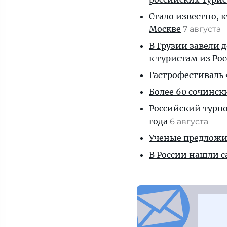
Стало известно, 
Москве
7 августа
В Грузии завели 
к туристам из Ро
Гастрофестиваль «
Более 60 сочинск
Российский турпо
года
6 августа
Ученые предложил
В России нашли с