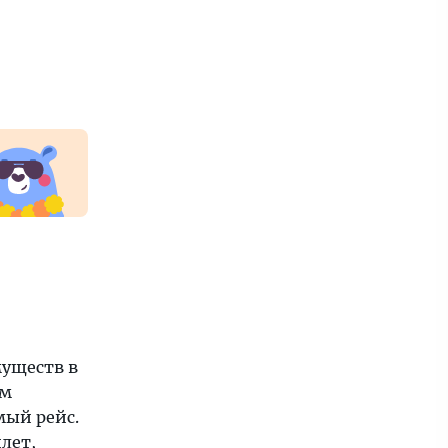
уществ в
им
мый рейс.
лет,