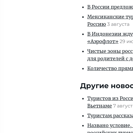
В России предло
Мексиканские тур
Россию
3 августа
В Индонезии ждут
«Аэрофлот»
29 и
Чистые зоны росс
для родителей с 
Количество прям
Другие ново
Туристов из Росс
Вьетнаме
7 авгус
Туристам рассказ
Названо условие,
российских тури