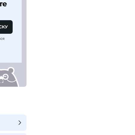
те
СКУ
ься