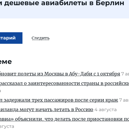
и дешевые авиабилеты в Берлин
нтарий
Следить
еме
новит полеты из Москвы в Абу-Даби с 1 октября
7 а
рассказал о заинтересованности страны в российск
а
ул задержали трех пассажиров после серии краж
7 а
ланда могут начать летать в Россию
4 августа
иа» объяснили, что делать после приостановки п
августа