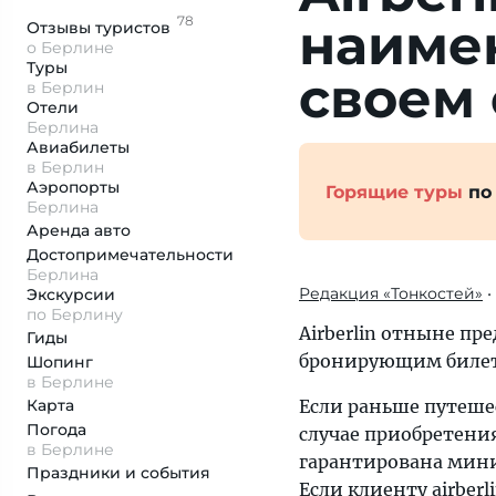
78
наиме
Отзывы
туристов
о Берлине
Туры
своем 
в Берлин
Отели
Берлина
Авиабилеты
в Берлин
Аэропорты
Горящие туры
по
Берлина
Аренда авто
Достопримеча­тельности
Берлина
Редакция «Тонкостей»
•
Экскурсии
по Берлину
Airberlin отныне п
Гиды
бронирующим билет
Шопинг
в Берлине
Карта
Если раньше путеш
Погода
случае приобретени
в Берлине
гарантирована мини
Праздники и события
Если клиенту airber