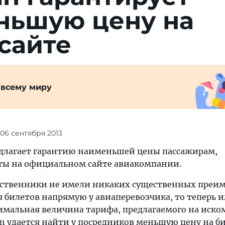
ньшую цену на
сайте
 всему миру
 06 сентября 2013
редлагает гарантию наименьшей цены пассажирам,
ы на официальном сайте авиакомпании.
ественники не имели никаких существенных преим
я билетов напрямую у авиаперевозчика, то теперь 
мальная величина тарифа, предлагаемого на иско
lin удается найти у посредников меньшую цену на би