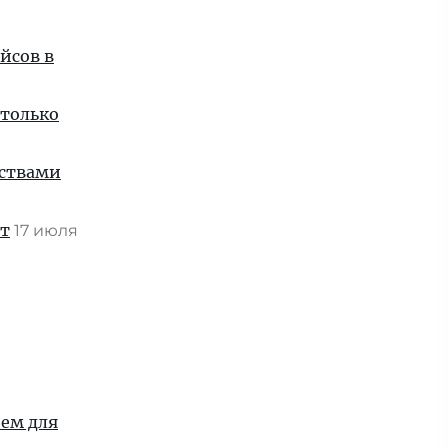
йсов в
 только
нствами
ат
17 июля
ием для