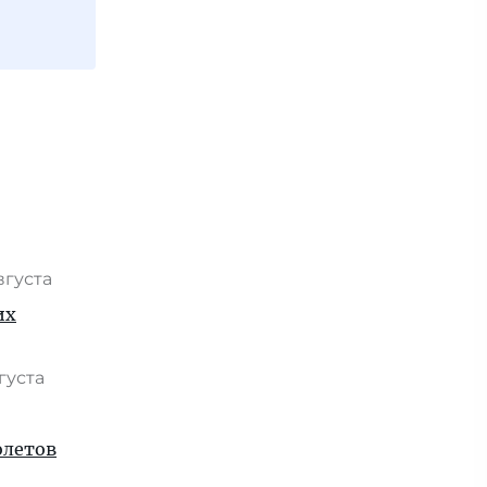
вгуста
их
вгуста
олетов