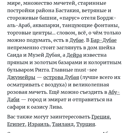
мире, множество мечетей, старинные
постройки района Бастакия, ветряные и
сторожевые башни, «парус» отеля Бордж-
аль-Араб, аквапарки, танцующие фонтаны,
торговые центры... словом, всё, о чём только
можно подумать, есть в
Дубае
. В
Бар-Дубае
непременно стоит заглянуть в дом шейха
Саида и Музей Дубая, а
Дейра
известна
пряным и золотым базарами и колоритным
бульваром Ригга. Главные must-see
Джумейры
—
острова Дубая
(лучше всего их
осматривать с воздуха) и великолепная
розовая мечеть. Ещё можно съездить в
Абу-
Даби
— город и эмират и отправиться на
сафари к оазису Лива.
Вас также могут заинтересовать
Греция
,
Египет
,
Израиль
,
Таиланд
,
Турция
.