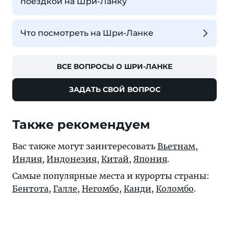
поездкой на Шри-Ланку
Что посмотреть на Шри-Ланке
ВСЕ ВОПРОСЫ О ШРИ-ЛАНКЕ
ЗАДАТЬ СВОЙ ВОПРОС
Также рекомендуем
Вас также могут заинтересовать
Вьетнам
,
Индия
,
Индонезия
,
Китай
,
Япония
.
Самые популярные места и курорты страны:
Бентота
,
Галле
,
Негомбо
,
Канди
,
Коломбо
.