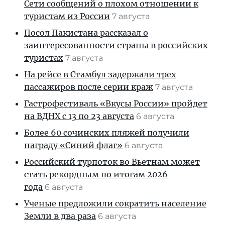
Сети сообщений о плохом отношении к
туристам из России
7 августа
Посол Пакистана рассказал о
заинтересованности страны в российских
туристах
7 августа
На рейсе в Стамбул задержали трех
пассажиров после серии краж
7 августа
Гастрофестиваль «Вкусы России» пройдет
на ВДНХ с 13 по 23 августа
6 августа
Более 60 сочинских пляжей получили
награду «Синий флаг»
6 августа
Российский турпоток во Вьетнам может
стать рекордным по итогам 2026
года
6 августа
Ученые предложили сократить население
Земли в два раза
6 августа