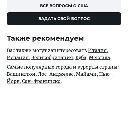
ВСЕ ВОПРОСЫ О США
ЗАДАТЬ СВОЙ ВОПРОС
Также рекомендуем
Вас также могут заинтересовать
Италия
,
Испания
,
Великобритания
,
Куба
,
Мексика
.
Самые популярные города и курорты страны:
Вашингтон
,
Лос-Анджелес
,
Майами
,
Нью-
Йорк
,
Сан-Франциско
.