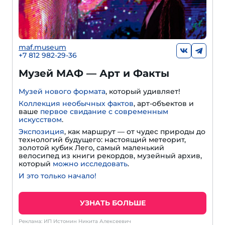
maf.museum
+7 812 982-29-36
Музей МАФ — Арт и Факты
Музей нового формата
, который удивляет!
Коллекция необычных фактов
, арт-объектов и
ваше
первое свидание с современным
искусством
.
Экспозиция
, как маршрут — от чудес природы до
технологий будущего: настоящий метеорит,
золотой кубик Лего, самый маленький
велосипед из книги рекордов, музейный архив,
который
можно исследовать
.
И это только начало!
УЗНАТЬ БОЛЬШЕ
Реклама: ИП Истомин Никита Алексеевич