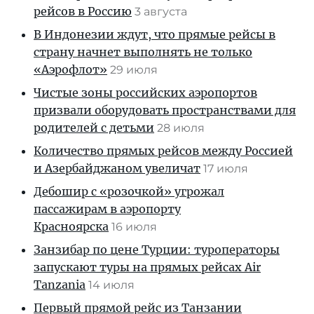
рейсов в Россию
3 августа
В Индонезии ждут, что прямые рейсы в
страну начнет выполнять не только
«Аэрофлот»
29 июля
Чистые зоны российских аэропортов
призвали оборудовать пространствами для
родителей с детьми
28 июля
Количество прямых рейсов между Россией
и Азербайджаном увеличат
17 июля
Дебошир с «розочкой» угрожал
пассажирам в аэропорту
Красноярска
16 июля
Занзибар по цене Турции: туроператоры
запускают туры на прямых рейсах Air
Tanzania
14 июля
Первый прямой рейс из Танзании