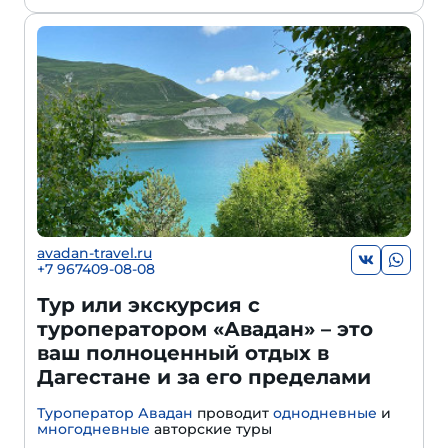
avadan-travel.ru
+7 967409-08-08
Тур или экскурсия с
туроператором «Авадан» – это
ваш полноценный отдых в
Дагестане и за его пределами
Туроператор Авадан
проводит
однодневные
и
многодневные
авторские туры