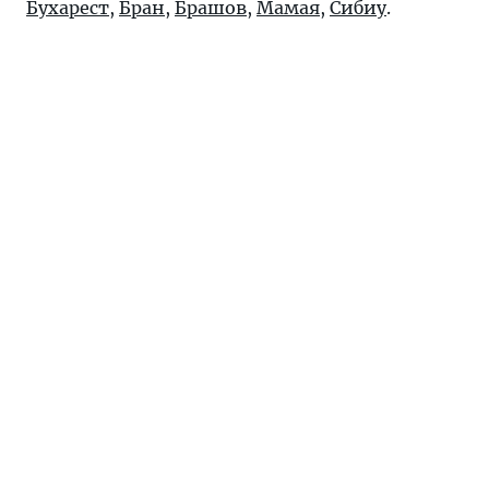
Бухарест
,
Бран
,
Брашов
,
Мамая
,
Сибиу
.