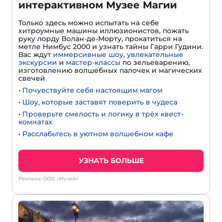
интерактивном Музее Магии
Только здесь можно испытать на себе
хитроумные машины иллюзионистов, пожать
руку лорду Волан-де-Морту, прокатиться на
метле Нимбус 2000 и узнать тайны Гарри Гудини.
Вас ждут
иммерсивные шоу
,
увлекательные
экскурсии
и
мастер-классы
по зельеварению,
изготовлению волшебных палочек и магических
свечей
•
Почувствуйте себя настоящим магом
•
Шоу, которые заставят поверить в чудеса
•
Проверьте смелость и логику в трёх квест-
комнатах
•
Расслабьтесь в уютном волшебном кафе
УЗНАТЬ БОЛЬШЕ
Реклама: ООО «Музей»