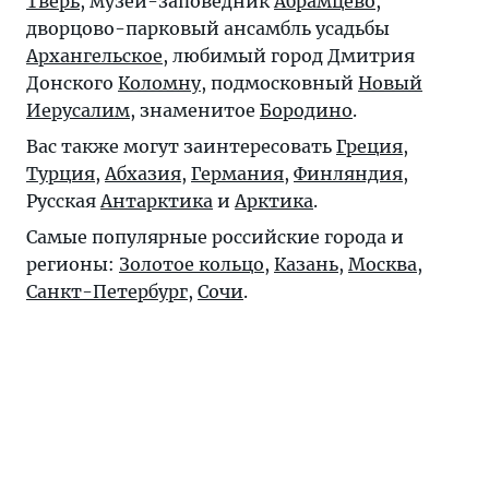
Тверь
, музей-заповедник
Абрамцево
,
дворцово-парковый ансамбль усадьбы
Архангельское
, любимый город Дмитрия
Донского
Коломну
, подмосковный
Новый
Иерусалим
, знаменитое
Бородино
.
Вас также могут заинтересовать
Греция
,
Турция
,
Абхазия
,
Германия
,
Финляндия
,
Русская
Антарктика
и
Арктика
.
Самые популярные российские города и
регионы:
Золотое кольцо
,
Казань
,
Москва
,
Санкт-Петербург
,
Сочи
.