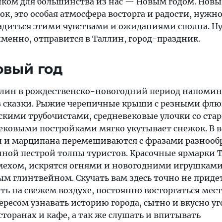
ом для большинства из нас — Новым годом. Новы
зок, это особая атмосфера восторга и радости, нужн
ладиться этими чувствами и ожиданиями сполна. Ну
А именно, отправится в Таллин, город-праздник.
овый год
ллин в рождественско-новогодний период напомин
з сказки. Рыжие черепичные крыши с резными флю
кими трубочистами, средневековые улочки со ст
ковыми постройками мягко укутывает снежок. В в
и и марципана перемешиваются с фразами разноо
ной пестрой толпы туристов. Красочные ярмарки 
мехом, искрятся огнями и новогодними игрушками
м глинтвейном. Скучать вам здесь точно не придет
ть на свежем воздухе, постоянно восторгаться мес
ересом узнавать историю города, сытно и вкусно уг
торанах и кафе, а так же слушать и впитывать