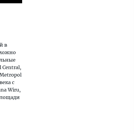
й в
 можно
ельные
Central,
Metropol
века с
na Wiru,
площади