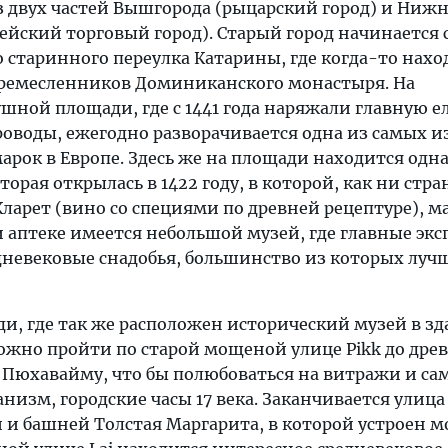
з двух частей Вышгорода (рыцарский город) и Нижн
зейский торговый город). Старый город начинается 
о старинного переулка Катарины, где когда-то нах
 ремесленников Доминиканского монастыря. На
шной площади, где с 1441 года наряжали главную е
роводы, ежегодно разворачивается одна из самых 
рок в Европе. Здесь же на площади находится одна
орая открылась в 1422 году, в которой, как ни стра
ларет (вино со специями по древней рецептуре), м
и аптеке имеется небольшой музей, где главные эк
едневековые снадобья, большинство из которых лучш
и, где так же расположен исторический музей в з
жно пройти по старой мощеной улице Pikk до дре
а Пюхавайму, что бы полюбоваться на витражи и с
низм, городские часы 17 века. Заканчивается улица
и башней Толстая Маргарита, в которой устроен м