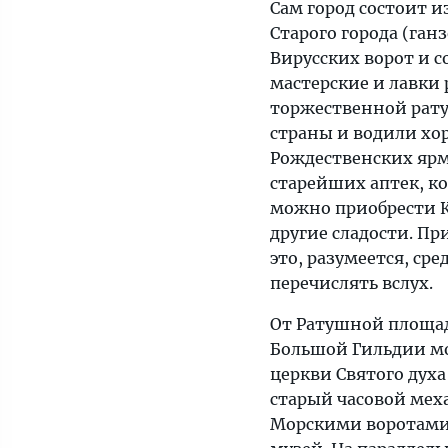
Сам город состоит и
Старого города (ган
Вирусских ворот и с
мастерские и лавки
торжественной рату
страны и водили хо
Рождественских ярма
старейших аптек, кот
можно приобрести К
другие сладости. Пр
это, разумеется, ср
перечислять вслух.
От Ратушной площад
Большой Гильдии мо
церкви Святого дух
старый часовой меха
Морскими воротами 