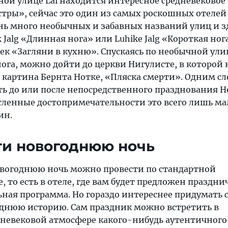
ной улице Lai находится интересное средневековое
стры», сейчас это один из самых роскошных отелей
ень много необычных и забавных названий улиц и з
 Jalg «Длинная нога» или Luhike Jalg «Короткая ног
к «Загляни в кухню». Спускаясь по необычной ули
ога, можно дойти до церкви Нигулисте, в которой
 картина Бернта Нотке, «Пляска смерти». Одним с
ять до или после непосредственного празднования Н
исленные достопримечательности это всего лишь ма
ин.
ти новогоднюю ночь
вогоднюю ночь можно провести по стандартной
, то есть в отеле, где вам будет предложен праздн
ьная программа. Но гораздо интереснее придумать 
днюю историю. Сам праздник можно встретить в
невековой атмосфере какого-нибудь аутентичного