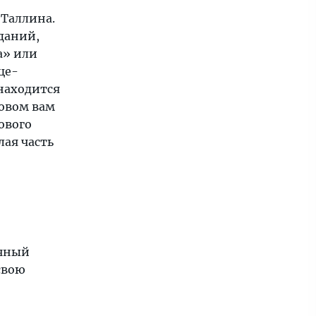
 Таллина.
даний,
а» или
це-
 находится
ловом вам
ового
лая часть
ичный
свою