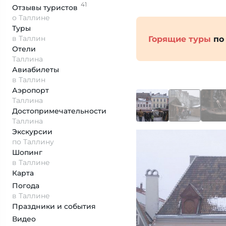
41
Отзывы
туристов
о Таллине
Туры
в Таллин
Горящие туры
по
Отели
Таллина
Авиабилеты
в Таллин
Аэропорт
Таллина
Достопримеча­тельности
Таллина
Экскурсии
по Таллину
Шопинг
в Таллине
Карта
Погода
в Таллине
Праздники и события
Видео