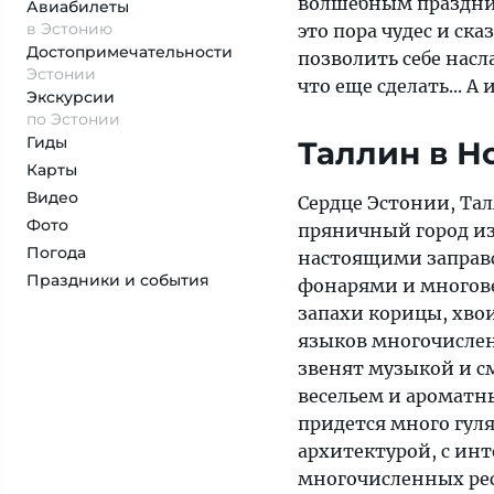
волшебным праздник
Авиабилеты
в Эстонию
это пора чудес и ска
Достопримеча­тельности
позволить себе нас
Эстонии
что еще сделать... 
Экскурсии
по Эстонии
Гиды
Таллин в Н
Карты
Видео
Сердце Эстонии, Та
Фото
пряничный город и
Погода
настоящими заправс
Праздники и события
фонарями и многове
запахи корицы, хво
языков многочислен
звенят музыкой и с
весельем и ароматны
придется много гуля
архитектурой, с инт
многочисленных рес