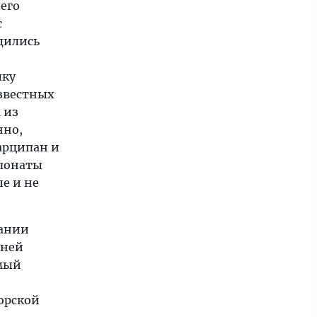
его
с
одились
лку
известных
 из
нно,
арципан и
спонаты
е и не
дании
вней
амый
орской