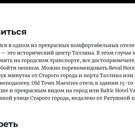
е
виться
мся в одном из прекрасных комфортабельных отеле
 — это исторический центр Таллина. В этом случае
мить на городском транспорте, все достопримечат
бойти пешком. Можно порекомендовать Reval Hotel 
х минутах от Старого города и порта Таллина или 
еподалеку. Old Town Maestros отель в здании 15-го 
ше и прекрасным видом на город или Baltic Hotel Va
вной улице Старого города, недалеко от Ратушной 
реть