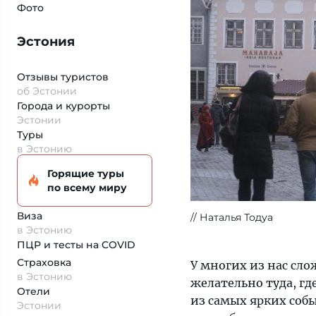
Фото
Эстония
Отзывы туристов
об Эстонии
Города и курорты
Эстонии
Туры
в Эстонию
Горящие туры
по всему миру
Виза
Наталья Тодуа
в Эстонию
ПЦР и тесты на COVID
Страховка
У многих из нас сло
в Эстонию
желательно туда, гд
Отели
из самых ярких собы
Эстонии