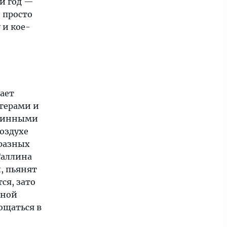
й год —
о просто
 и кое-
ает
герами и
аринными
оздухе
бразных
Таллина
, пьянят
ся, зато
тной
ощаться в