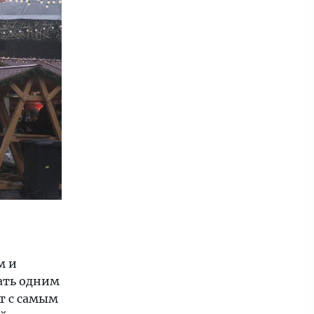
м и
тать одним
т с самым