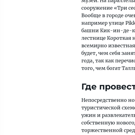
музей. На параллель
сооружение «Три се
Вообще в городе оч
например улице Pikk
башни Кик-ин-де-ке
лестнице Короткая н
всемирно известная
будет, чем себя зан
года, так как переч
того, чем богат Талл
Где провес
Непосредственно но
туристической схеме
ужин и развлекател
собственную нового
торжественной сред