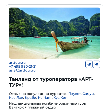
arttour.ru
+7 495 980-21-21
asia@arttour.ru
Таиланд от туроператора «АРТ-
ТУР»!
Отдых на популярных курортах:
Пхукет
,
Самуи
,
Као Лак
,
Краби
,
Ко Чанг
,
Хуа Хин
Индивидуальные комбинированные туры
Бангкок + пляжный отдых