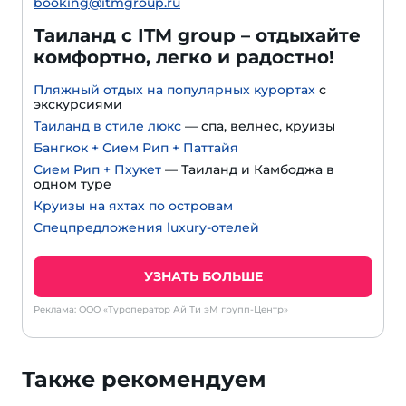
booking@itmgroup.ru
Таиланд с ITM group – отдыхайте
комфортно, легко и радостно!
Пляжный отдых на популярных курортах
с
экскурсиями
Таиланд в стиле люкс
— спа, велнес, круизы
Бангкок + Сием Рип + Паттайя
Сием Рип + Пхукет
— Таиланд и Камбоджа в
одном туре
Круизы на яхтах по островам
Спецпредложения luxury-отелей
УЗНАТЬ БОЛЬШЕ
Реклама: ООО «Туроператор Ай Ти эМ групп-Центр»
Также рекомендуем