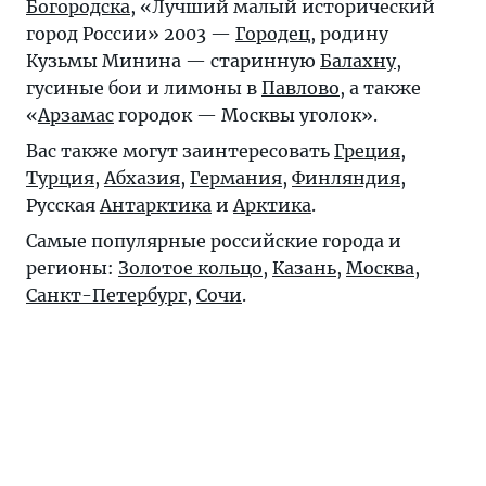
Богородска
, «Лучший малый исторический
город России» 2003 —
Городец
, родину
Кузьмы Минина — старинную
Балахну
,
гусиные бои и лимоны в
Павлово
, а также
«
Арзамас
городок — Москвы уголок».
Вас также могут заинтересовать
Греция
,
Турция
,
Абхазия
,
Германия
,
Финляндия
,
Русская
Антарктика
и
Арктика
.
Самые популярные российские города и
регионы:
Золотое кольцо
,
Казань
,
Москва
,
Санкт-Петербург
,
Сочи
.