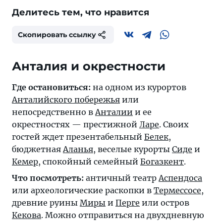
Делитесь тем, что нравится
Скопировать ссылку
Анталия и окрестности
Где остановиться:
на одном из курортов
Анталийского побережья
или
непосредственно в
Анталии
и ее
окрестностях — престижной
Ларе
. Своих
гостей ждет презентабельный
Белек
,
бюджетная
Аланья
, веселые курорты
Сиде
и
Кемер
, спокойный семейный
Богазкент
.
Что посмотреть:
античный театр
Аспендоса
или археологические раскопки в
Термессосе
,
древние руины
Миры
и
Перге
или остров
Кекова
. Можно отправиться на двухдневную