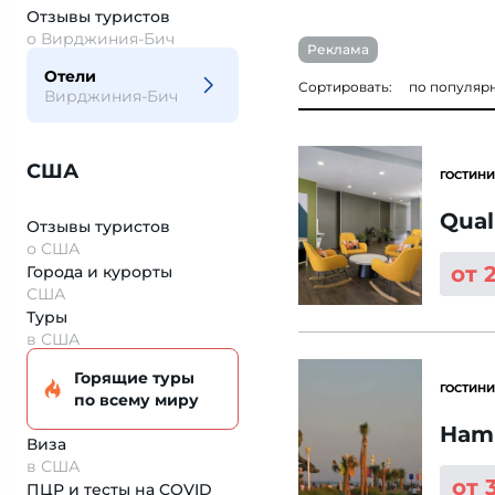
Отзывы
туристов
о Вирджиния-Бич
Реклама
Отели
Сортировать:
по популяр
Вирджиния-Бич
США
ГОСТИНИ
Qual
Отзывы туристов
о США
от 
Города и курорты
США
Туры
в США
Горящие туры
ГОСТИНИ
по всему миру
Hamp
Виза
в США
от 
ПЦР и тесты на COVID