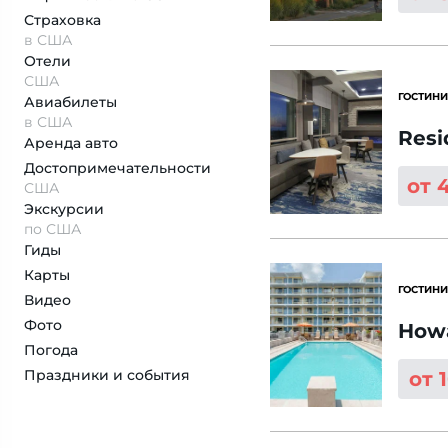
Страховка
в США
Отели
США
ГОСТИНИ
Авиабилеты
в США
Resi
Аренда авто
Достопримеча­тельности
от 
США
Экскурсии
по США
Гиды
Карты
ГОСТИНИ
Видео
Фото
Howa
Погода
Праздники и события
от 