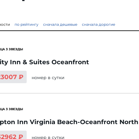
ности
по рейтингу
сначала дешевые
сначала дорогие
ЦА 3 ЗВЕЗДЫ
ity Inn & Suites Oceanfront
23007 ₽
номер
в сутки
ЦА 3 ЗВЕЗДЫ
ton Inn Virginia Beach-Oceanfront North
32962 ₽
номер
в сутки