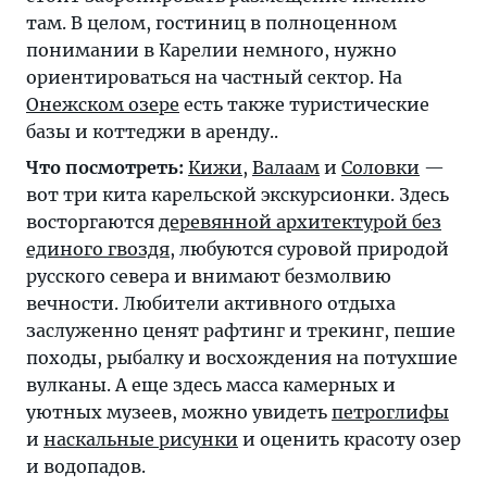
там. В целом, гостиниц в полноценном
понимании в Карелии немного, нужно
ориентироваться на частный сектор. На
Онежском озере
есть также туристические
базы и коттеджи в аренду..
Что посмотреть:
Кижи
,
Валаам
и
Соловки
—
вот три кита карельской экскурсионки. Здесь
восторгаются
деревянной архитектурой без
единого гвоздя
, любуются суровой природой
русского севера и внимают безмолвию
вечности. Любители активного отдыха
заслуженно ценят рафтинг и трекинг, пешие
походы, рыбалку и восхождения на потухшие
вулканы. А еще здесь масса камерных и
уютных музеев, можно увидеть
петроглифы
и
наскальные рисунки
и оценить красоту озер
и водопадов.