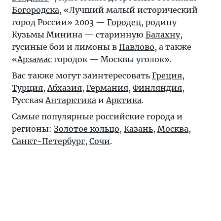
Богородска
, «Лучший малый исторический
город России» 2003 —
Городец
, родину
Кузьмы Минина — старинную
Балахну
,
гусиные бои и лимоны в
Павлово
, а также
«
Арзамас
городок — Москвы уголок».
Вас также могут заинтересовать
Греция
,
Турция
,
Абхазия
,
Германия
,
Финляндия
,
Русская
Антарктика
и
Арктика
.
Самые популярные российские города и
регионы:
Золотое кольцо
,
Казань
,
Москва
,
Санкт-Петербург
,
Сочи
.