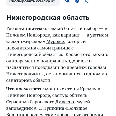
Скопировать ссылку
Нижегородская область
Где остановиться:
самый богатый выбор — в
Нижнем Новгороде
, как вариант — в уютном
«владимирском»
Муроме
, который
находится на самой границе с
Нижегородской областью. Кроме того, можно
одновременно подправить здоровье и
насладиться поездками по древним городам
Нижегородчины, остановившись в одном из
санаториев
области
.
Что посмотреть:
мощные стены Кремля в
Нижнем Новгороде
, святую обитель
Серафима Саровского
Дивеево
, музей-
заповедник А. С. Пушкина «
Большое
Болдино
», купеческие добротные особняки