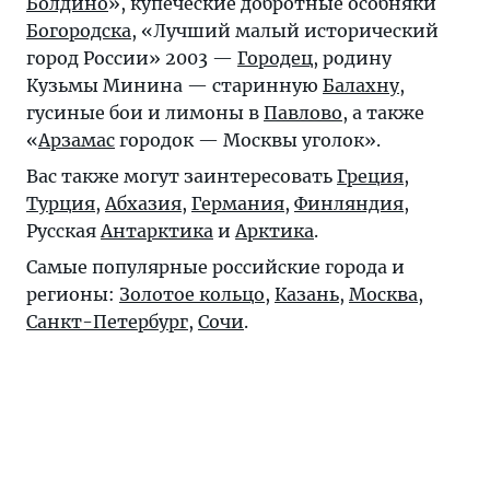
Болдино
», купеческие добротные особняки
Богородска
, «Лучший малый исторический
город России» 2003 —
Городец
, родину
Кузьмы Минина — старинную
Балахну
,
гусиные бои и лимоны в
Павлово
, а также
«
Арзамас
городок — Москвы уголок».
Вас также могут заинтересовать
Греция
,
Турция
,
Абхазия
,
Германия
,
Финляндия
,
Русская
Антарктика
и
Арктика
.
Самые популярные российские города и
регионы:
Золотое кольцо
,
Казань
,
Москва
,
Санкт-Петербург
,
Сочи
.