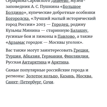
Серафима Саровского
Дивеево
, музей-
заповедник А. С. Пушкина «
Большое
Болдино
», купеческие добротные особняки
Богородска
, «Лучший малый исторический
город России» 2003 —
Городец
, родину
Кузьмы Минина — старинную
Балахну
,
гусиные бои и лимоны в
Павлово
, а также
«
Арзамас
городок — Москвы уголок».
Вас также могут заинтересовать
Греция
,
Турция
,
Абхазия
,
Германия
,
Финляндия
,
Русская
Антарктика
и
Арктика
.
Самые популярные российские города и
регионы:
Золотое кольцо
,
Казань
,
Москва
,
Санкт-Петербург
,
Сочи
.