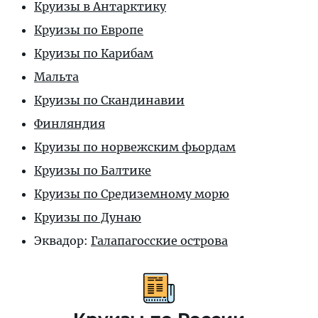
Круизы в Антарктику
Круизы по Европе
Круизы по Карибам
Мальта
Круизы по Скандинавии
Финляндия
Круизы по норвежским фьордам
Круизы по Балтике
Круизы по Средиземному морю
Круизы по Дунаю
Эквадор:
Галапагосские острова