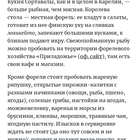
Кухня Сортавалы, как и в целом в Карелии, —
больше рыбная, чем мясная. Королева
стола — местная форель: ее кладут в салаты,
готовят из нее финскую уху на сливках
лохикейто
, запекают большими кусками, к
блинам подают икру. Свежепойманную рыбу
можно пробовать на территории форелевого
хозяйства «Приладожье» (
оф. сайт
), там есть
свои кафе и магазин.
Кроме форели стоит пробовать жареную
ряпушку, открытые пирожки-калитки с
разными начинками (овощи, рыба, пшено,
ягоды), соленые грибы, настойки на ягодах,
можжевеловку, варенья и морсы из
брусники, клюквы, морошки, травяные чаи,
ягодную пастилу. Изысков в сервировке
ждать не стоит (да оно тут совсем и не
нужно): готовят и подают везде просто, как