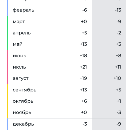
фев
раль
-6
-13
мар
т
+0
-9
апр
ель
+5
-2
май
+13
+3
июн
ь
+18
+8
июл
ь
+21
+11
авг
уст
+19
+10
сен
тябрь
+13
+5
окт
ябрь
+6
+1
ноя
брь
+0
-3
дек
абрь
-3
-9