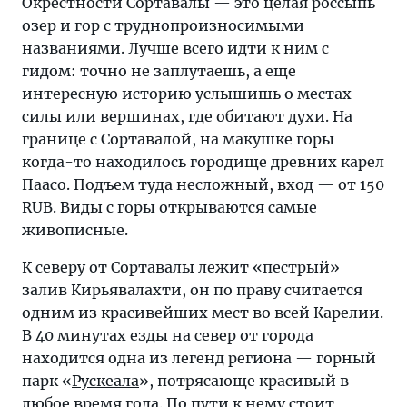
Окрестности Сортавалы — это целая россыпь
озер и гор с труднопроизносимыми
названиями. Лучше всего идти к ним с
гидом: точно не заплутаешь, а еще
интересную историю услышишь о местах
силы или вершинах, где обитают духи. На
границе с Сортавалой, на макушке горы
когда-то находилось городище древних карел
Паасо. Подъем туда несложный, вход — от 150
RUB. Виды с горы открываются самые
живописные.
К северу от Сортавалы лежит «пестрый»
залив Кирьявалахти, он по праву считается
одним из красивейших мест во всей Карелии.
В 40 минутах езды на север от города
находится одна из легенд региона — горный
парк «
Рускеала
», потрясающе красивый в
любое время года. По пути к нему стоит