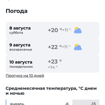
Погода
8 августа
+20 °
+11 °
суббота
9 августа
+22 °
+11 °
воскресенье
+23 °
10 августа
понедельник
+14 °
Прогноз на 10 дней
Cреднемесячная температура, °C днем
и ночью
янв
арь
-6
-13