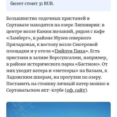
билет стоит 31 RUB.
Большинство лодочных пристаней в
Сортавале находятся на озере Ляппяярви: в
центре возле Камня желаний, рядом с кафе
«Ламберг», в районе Музея северного
Приладожья, к востоку возле Смотровой
площадки и у отеля «
Пийпун Пиха
». Есть
пристани в заливе Ворссунсалми, например,
в районе исторического парка «Бастион». От
них уходят катера и «метеоры» на Валаам, к
Ладожским шхерам, на прогулки по озеру.
Поставить на стоянку личный катер можно в
Сортавальском яхт-клубе (
оф. сайт
).