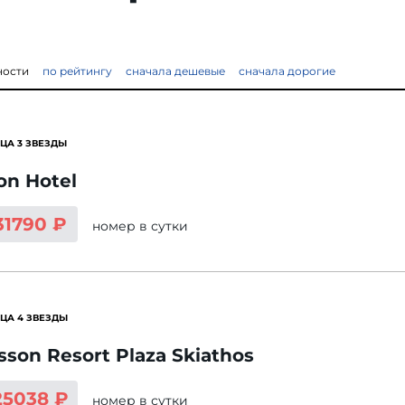
ности
по рейтингу
сначала дешевые
сначала дорогие
ЦА 3 ЗВЕЗДЫ
on Hotel
31790 ₽
номер
в сутки
ЦА 4 ЗВЕЗДЫ
sson Resort Plaza Skiathos
25038 ₽
номер
в сутки