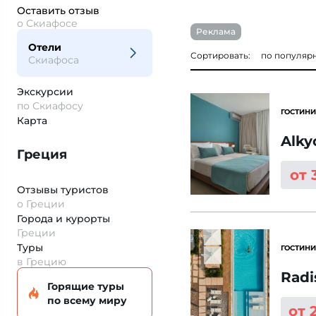
Оставить отзыв
о Скиафосе
Реклама
Отели
Сортировать:
по популяр
Скиафоса
Экскурсии
по Скиафосу
ГОСТИНИ
Карта
Alky
Греция
от 
Отзывы туристов
о Греции
Города и курорты
Греции
Туры
ГОСТИНИ
в Грецию
Radi
Горящие туры
по всему миру
от 