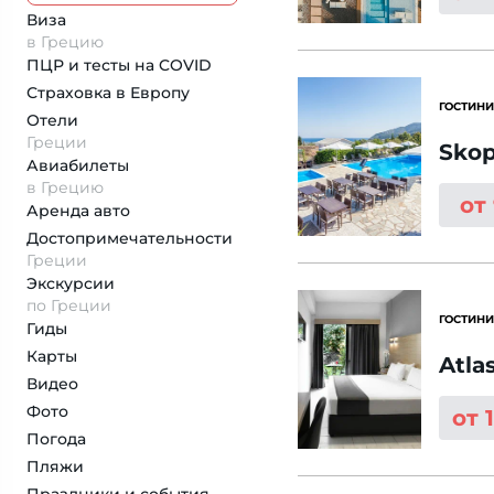
Виза
в Грецию
ПЦР и тесты на COVID
Страховка
в Европу
ГОСТИНИ
Отели
Греции
Skop
Авиабилеты
в Грецию
от
Аренда авто
Достопримеча­тельности
Греции
Экскурсии
по Греции
ГОСТИНИ
Гиды
Карты
Atla
Видео
Фото
от 
Погода
Пляжи