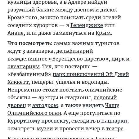
кузницы здоровья, а в
Адлере
найден
разумный баланс между дзеном и диско.
Кроме того, можно поискать среди отелей
соседних курортов — в
Геленджике
или
Анапе
, или даже замахнуться на
Крым
.
Что посмотреть:
самых важных туристов
ждут 3 аквапарка,
дельфинарий
,
всамделишное
«Берендеево царство»
,
цирк
и
океанариум
. Тех, кто постарше —
«безбашенный»
парк приключений Эй Джей
Хаккетт
, пещеры, ущелья и водопады.
Непременно стоит посетить олимпийские
объекты — аренды и стадионы,
ледовый
дворец
и
автодром
, а также увидеть
Чашу
Олимпийского огня
. А еще прогуляться по
Курортному проспекту
, съездить в нацпарки,
осмотреть
музеи
и провести вечер в
театре
.
Вас также могут заинтересовать
Греция
,