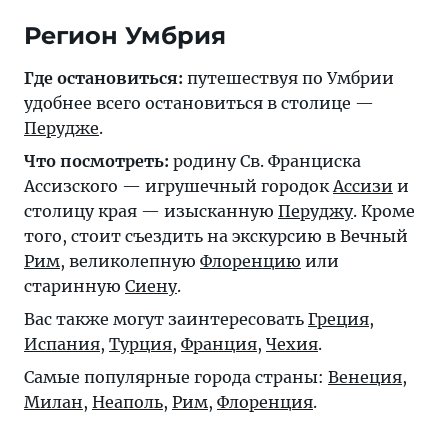
Регион Умбрия
Где остановиться:
путешествуя по Умбрии
удобнее всего остановиться в столице —
Перудже
.
Что посмотреть:
родину Св. Франциска
Ассизского — игрушечный городок
Ассизи
и
столицу края — изысканную
Перуджу
. Кроме
того, стоит съездить на экскурсию в Вечный
Рим
, великолепную
Флоренцию
или
старинную
Сиену
.
Вас также могут заинтересовать
Греция
,
Испания
,
Турция
,
Франция
,
Чехия
.
Самые популярные города страны:
Венеция
,
Милан
,
Неаполь
,
Рим
,
Флоренция
.