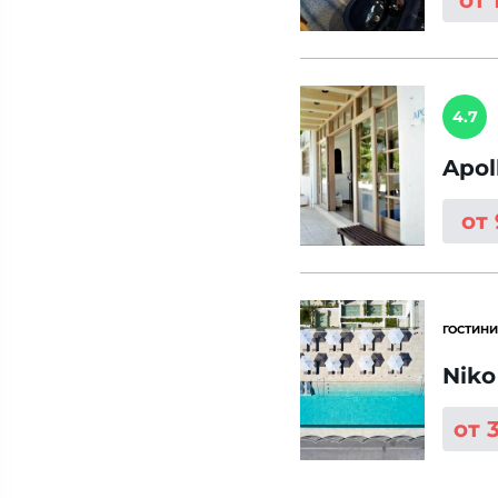
от 
4.7
Apol
от
ГОСТИНИ
Niko
от 