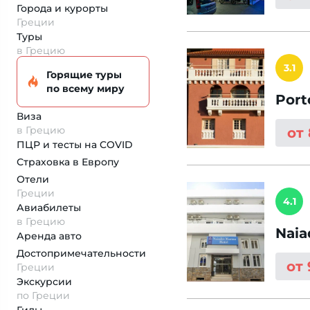
Города и курорты
Греции
Туры
в Грецию
3.1
Горящие туры
по всему миру
Port
Виза
в Грецию
от
ПЦР и тесты на COVID
Страховка
в Европу
Отели
Греции
4.1
Авиабилеты
в Грецию
Naia
Аренда авто
Достопримеча­тельности
от
Греции
Экскурсии
по Греции