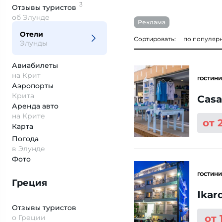
3
Отзывы
туристов
об Элунде
Реклама
Отели
Сортировать:
по популяр
Элунды
Авиабилеты
на Крит
ГОСТИНИ
Аэропорты
Крита
Casa
Аренда авто
на Крите
от 
Карта
Погода
в Элунде
Фото
ГОСТИНИ
Греция
Ikar
Отзывы туристов
от 
о Греции