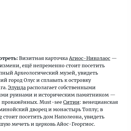
отреть:
Визитная карточка
Агиос-Николаос
—
лизмени, ещё непременно стоит посетить
пный Археологический музей, увидеть
й город Олус и сплавать к островку
га.
Элунда
располагает собственными
ми руинами и историческим памятником —
 прокажённых. Must-see
Ситии
: венецианская
 минойский дворец и монастырь Топлу; в
е
стоит посетить дом Наполеона, увидеть
шую мечеть и церковь Айос-Георгиос.