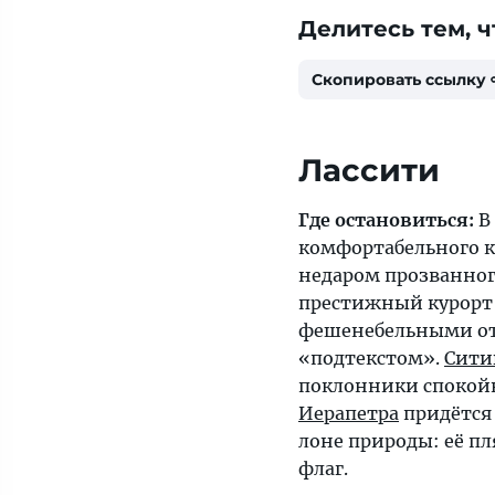
Делитесь тем, ч
Скопировать ссылку
Лассити
Где остановиться:
В
комфортабельного 
недаром прозванног
престижный курорт
фешенебельными о
«подтекстом».
Сит
поклонники спокойн
Иерапетра
придётся
лоне природы: её п
флаг.