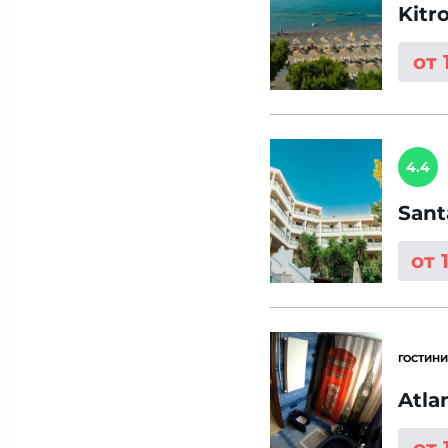
Kitr
от 
4.4
Sant
от 
ГОСТИНИ
Atla