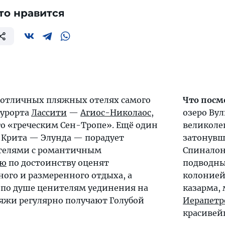
то нравится
 отличных пляжных отелях самого
Что посм
курорта
Лассити
—
Агиос-Николаос
,
озеро Ву
о «греческим Сен-Тропе». Ещё один
великоле
 Крита —
Элунда
— порадует
затонувши
телями с романтичным
Спиналон
ию
по достоинству оценят
подводны
ого и размеренного отдыха, а
колонией
 по душе ценителям уединения на
казарма,
ляжи регулярно получают Голубой
Иерапетр
красивей